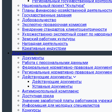
Региональный государственный контроль 
Национальный проект "Культура"
Планы финансово-хозяйственной деятельност
Государственные задания
Добровольчество
Экспертно-проверочная комиссия
Внедрение стандартов клиентоцентричности
Художественно-экспертный совет по народн
Земский работник культуры
Наградная деятельность
Креативные индустрии
Документы
Документы
Работа с персональными данными
Федеральные нормативно-правовые докумен
Региональные нормативно-правовые докуме
Действующие документы
Действующие документы
Уставные документы
Антимонопольный комплаенс
Доступная среда
Значение заработной платы работников учреж
Информация для молодых специалистов
Конкурсы