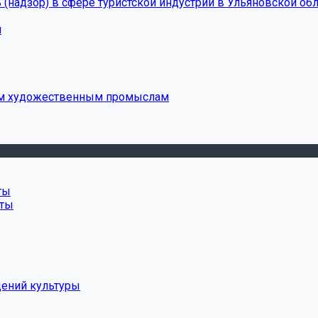
(надзор) в сфере туристской индустрии в Ульяновской обл
и
ым художественным промыслам
ты
нты
дений культуры