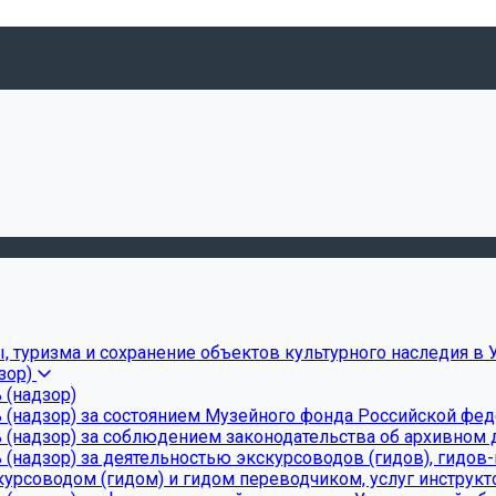
, туризма и сохранение объектов культурного наследия в 
зор)
 (надзор)
 (надзор) за состоянием Музейного фонда Российской фе
(надзор) за соблюдением законодательства об архивном д
(надзор) за деятельностью экскурсоводов (гидов), гидов
урсоводом (гидом) и гидом переводчиком, услуг инструкт