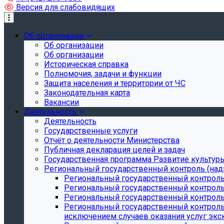
Версия для слабовидящих
Об организации
Об организации
Об организации
Историческая справка
Полномочия, задачи и функции
Защита населения и территории от ЧС
Законодательная карта
Вакансии
Деятельность
Деятельность
Государственные услуги
Отчёт о деятельности Министерства
Публичная декларация целей и задач
Государственная программа Развитие культуры
Региональный государственный контроль (над
Региональный государственный контроль
Региональный государственный контроль
Региональный государственный контроль 
Региональный государственный контроль 
исключением случаев оказания услуг экск