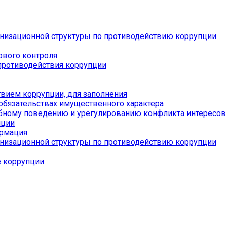
низационной структуры по противодействию коррупции
ового контроля
противодействия коррупции
вием коррупции, для заполнения
 обязательствах имущественного характера
бному поведению и урегулированию конфликта интересов
пции
ормация
низационной структуры по противодействию коррупции
е коррупции