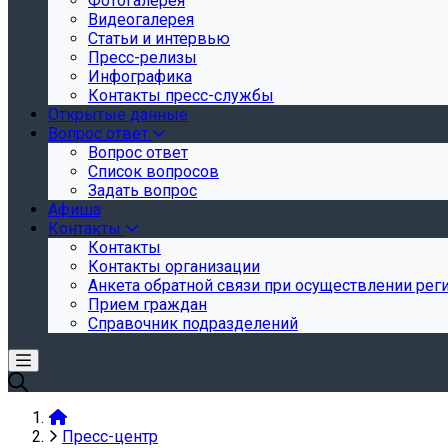
Фотогалерея
Видеогалерея
Статьи и интервью
Пресс-релизы
Инфографика
Контакты пресс-службы
Открытые данные
Вопрос ответ
Вопрос ответ
Список вопросов
Задать вопрос
Афиша
Контакты
Контакты
Контакты организации
Анкета обратной связи при осуществлении реги
Прием граждан
Справочник подразделений
Пресс-центр