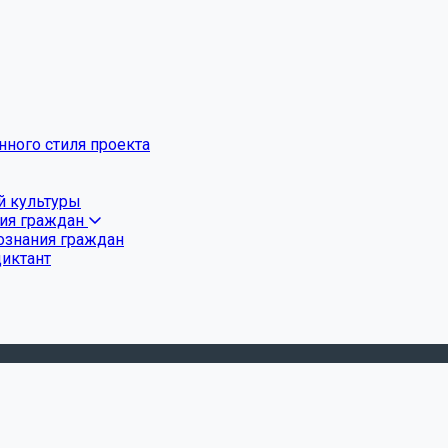
ного стиля проекта
й культуры
ния граждан
ознания граждан
диктант