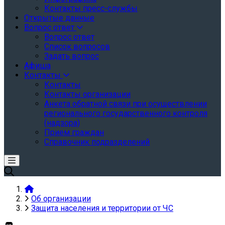
Контакты пресс-службы
Открытые данные
Вопрос ответ
Вопрос ответ
Список вопросов
Задать вопрос
Афиша
Контакты
Контакты
Контакты организации
Анкета обратной связи при осуществлении
регионального государственного контроля
(надзора)
Прием граждан
Справочник подразделений
Об организации
Защита населения и территории от ЧС