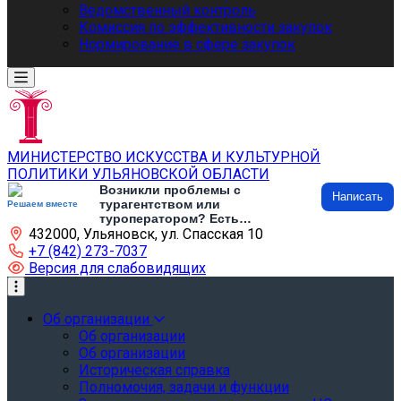
Ведомственный контроль
Комиссия по эффективности закупок
Нормирование в сфере закупок
МИНИСТЕРСТВО ИСКУССТВА И КУЛЬТУРНОЙ
ПОЛИТИКИ УЛЬЯНОВСКОЙ ОБЛАСТИ
Возникли проблемы с
Написать
турагентством или
Решаем вместе
туроператором? Есть
432000, Ульяновск, ул. Спасская 10
предложения по развитию
туризма и туристической
+7 (842) 273-7037
инфраструктуры? Напишите об
Версия для слабовидящих
этом
Об организации
Об организации
Об организации
Историческая справка
Полномочия, задачи и функции