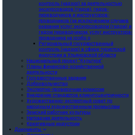
контроль (надзор) за деятельностью
экскурсоводов (гидов), гидов-
переводчиков и инструкторов-
проводников (за исключением случаев
оказания услуг экскурсоводом (гидом) и
гидом переводчиком, услуг инструктора-
проводника на особо о
Региональный государственный
контроль (надзор) в сфере туристской
индустрии в Ульяновской области
Национальный проект "Культура"
Планы финансово-хозяйственной
деятельности
Государственные задания
Добровольчество
Экспертно-проверочная комиссия
Внедрение стандартов клиентоцентричности
Художественно-экспертный совет по
народным художественным промыслам
Земский работник культуры
Наградная деятельность
Креативные индустрии
Документы