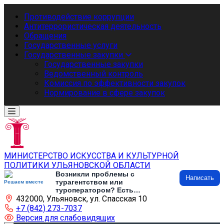
Противодействие коррупции
Антитеррористическая деятельность
Обращения
Государственные услуги
Государственные закупки
Государственные закупки
Ведомственный контроль
Комиссия по эффективности закупок
Нормирование в сфере закупок
МИНИСТЕРСТВО ИСКУССТВА И КУЛЬТУРНОЙ
ПОЛИТИКИ УЛЬЯНОВСКОЙ ОБЛАСТИ
Возникли проблемы с
Написать
турагентством или
Решаем вместе
туроператором? Есть
432000, Ульяновск, ул. Спасская 10
предложения по развитию
туризма и туристической
+7 (842) 273-7037
инфраструктуры? Напишите об
Версия для слабовидящих
этом