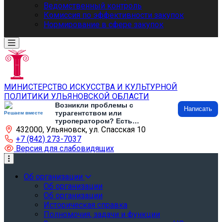
Ведомственный контроль
Комиссия по эффективности закупок
Нормирование в сфере закупок
МИНИСТЕРСТВО ИСКУССТВА И КУЛЬТУРНОЙ
ПОЛИТИКИ УЛЬЯНОВСКОЙ ОБЛАСТИ
Возникли проблемы с
Написать
турагентством или
Решаем вместе
туроператором? Есть
432000, Ульяновск, ул. Спасская 10
предложения по развитию
туризма и туристической
+7 (842) 273-7037
инфраструктуры? Напишите об
Версия для слабовидящих
этом
Об организации
Об организации
Об организации
Историческая справка
Полномочия, задачи и функции