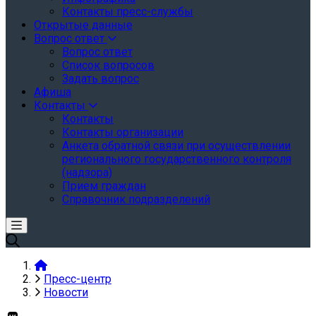
Контакты пресс-службы
Открытые данные
Вопрос ответ
Вопрос ответ
Список вопросов
Задать вопрос
Афиша
Контакты
Контакты
Контакты организации
Анкета обратной связи при осуществлении
регионального государственного контроля
(надзора)
Прием граждан
Справочник подразделений
Пресс-центр
Новости