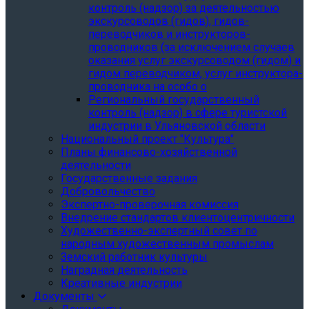
контроль (надзор) за деятельностью
экскурсоводов (гидов), гидов-
переводчиков и инструкторов-
проводников (за исключением случаев
оказания услуг экскурсоводом (гидом) и
гидом переводчиком, услуг инструктора-
проводника на особо о
Региональный государственный
контроль (надзор) в сфере туристской
индустрии в Ульяновской области
Национальный проект "Культура"
Планы финансово-хозяйственной
деятельности
Государственные задания
Добровольчество
Экспертно-проверочная комиссия
Внедрение стандартов клиентоцентричности
Художественно-экспертный совет по
народным художественным промыслам
Земский работник культуры
Наградная деятельность
Креативные индустрии
Документы