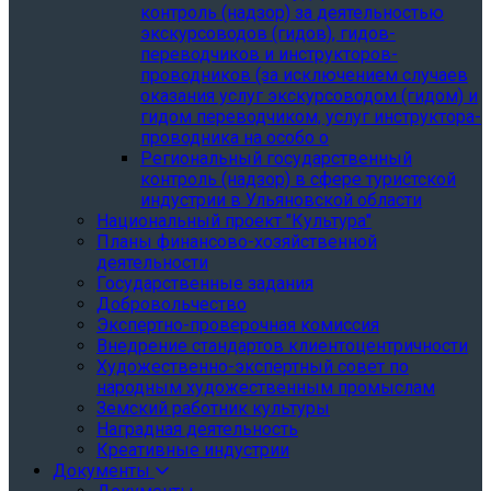
контроль (надзор) за деятельностью
экскурсоводов (гидов), гидов-
переводчиков и инструкторов-
проводников (за исключением случаев
оказания услуг экскурсоводом (гидом) и
гидом переводчиком, услуг инструктора-
проводника на особо о
Региональный государственный
контроль (надзор) в сфере туристской
индустрии в Ульяновской области
Национальный проект "Культура"
Планы финансово-хозяйственной
деятельности
Государственные задания
Добровольчество
Экспертно-проверочная комиссия
Внедрение стандартов клиентоцентричности
Художественно-экспертный совет по
народным художественным промыслам
Земский работник культуры
Наградная деятельность
Креативные индустрии
Документы