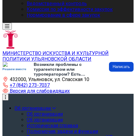
Ведомственный контроль
Комиссия по эффективности закупок
Нормирование в сфере закупок
МИНИСТЕРСТВО ИСКУССТВА И КУЛЬТУРНОЙ
ПОЛИТИКИ УЛЬЯНОВСКОЙ ОБЛАСТИ
Возникли проблемы с
Написать
турагентством или
Решаем вместе
туроператором? Есть
432000, Ульяновск, ул. Спасская 10
предложения по развитию
туризма и туристической
+7 (842) 273-7037
инфраструктуры? Напишите об
Версия для слабовидящих
этом
Об организации
Об организации
Об организации
Историческая справка
Полномочия, задачи и функции