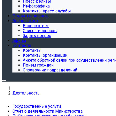
Пресс-релизы
Инфографика
Контакты пресс-службы
Открытые данные
Вопрос ответ
Вопрос ответ
Список вопросов
Задать вопрос
Афиша
Контакты
Контакты
Контакты организации
Анкета обратной связи при осуществлении реги
Прием граждан
Справочник подразделений
Деятельность
Государственные услуги
Отчёт о деятельности Министерства