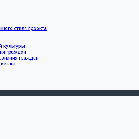
ного стиля проекта
й культуры
ния граждан
ознания граждан
диктант