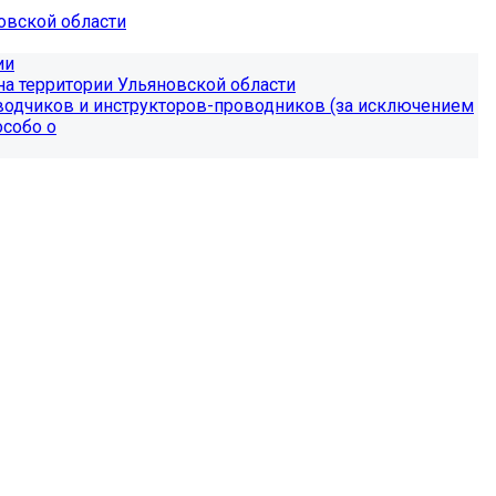
овской области
ии
на территории Ульяновской области
еводчиков и инструкторов-проводников (за исключением
особо о