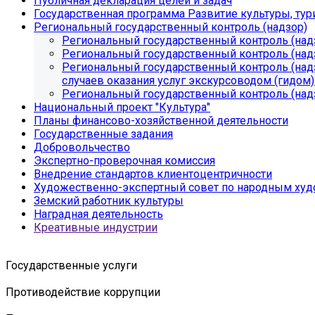
Публичная декларация целей и задач
Государственная программа Развитие культуры, тур
Региональный государственный контроль (надзор)
Региональный государственный контроль (над
Региональный государственный контроль (надз
Региональный государственный контроль (надз
случаев оказания услуг экскурсоводом (гидом)
Региональный государственный контроль (надз
Национальный проект "Культура"
Планы финансово-хозяйственной деятельности
Государственные задания
Добровольчество
Экспертно-проверочная комиссия
Внедрение стандартов клиентоцентричности
Художественно-экспертный совет по народным х
Земский работник культуры
Наградная деятельность
Креативные индустрии
Государственные услуги
Противодействие коррупции