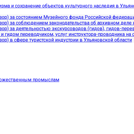
изма и сохранение объектов культурного наследия в Ульян
зор) за состоянием Музейного фонда Российской федерац
ор) за соблюдением законодательства об архивном деле 
ор) за деятельностью экскурсоводов (гидов), гидов-пер
 и гидом переводчиком, услуг инструктора-проводника на 
ор) в сфере туристской индустрии в Ульяновской области
удожественным промыслам