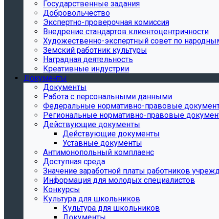
Государственные задания
Добровольчество
Экспертно-проверочная комиссия
Внедрение стандартов клиентоцентричности
Художественно-экспертный совет по народн
Земский работник культуры
Наградная деятельность
Креативные индустрии
Документы
Документы
Работа с персональными данными
Федеральные нормативно-правовые докумен
Региональные нормативно-правовые докуме
Действующие документы
Действующие документы
Уставные документы
Антимонопольный комплаенс
Доступная среда
Значение заработной платы работников учреж
Информация для молодых специалистов
Конкурсы
Культура для школьников
Культура для школьников
Документы