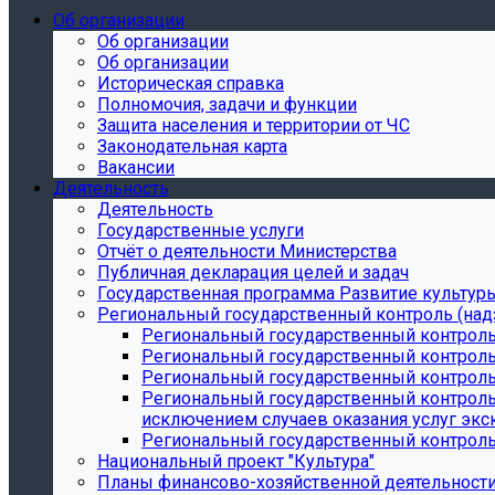
Об организации
Об организации
Об организации
Историческая справка
Полномочия, задачи и функции
Защита населения и территории от ЧС
Законодательная карта
Вакансии
Деятельность
Деятельность
Государственные услуги
Отчёт о деятельности Министерства
Публичная декларация целей и задач
Государственная программа Развитие культуры
Региональный государственный контроль (над
Региональный государственный контроль
Региональный государственный контроль
Региональный государственный контроль 
Региональный государственный контроль 
исключением случаев оказания услуг экск
Региональный государственный контроль 
Национальный проект "Культура"
Планы финансово-хозяйственной деятельност