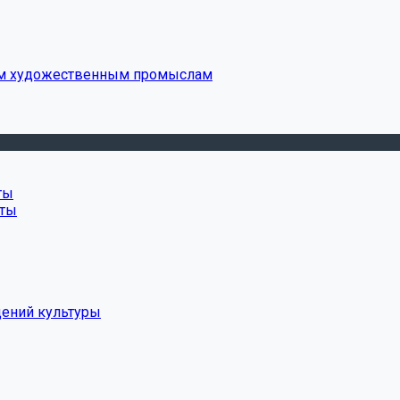
ым художественным промыслам
ты
нты
дений культуры