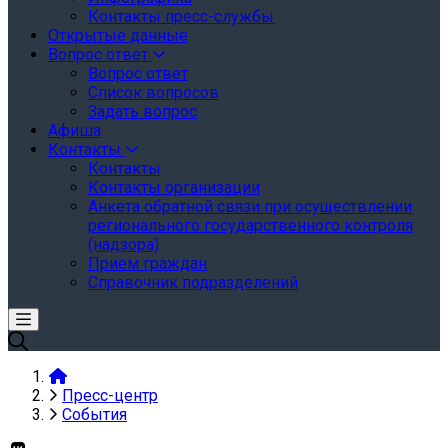
Контакты пресс-службы
Открытые данные
Вопрос ответ
Вопрос ответ
Список вопросов
Задать вопрос
Афиша
Контакты
Контакты
Контакты организации
Анкета обратной связи при осуществлении
регионального государственного контроля
(надзора)
Прием граждан
Справочник подразделений
Пресс-центр
События