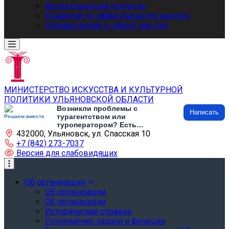
Ведомственный контроль
Комиссия по эффективности закупок
Нормирование в сфере закупок
МИНИСТЕРСТВО ИСКУССТВА И КУЛЬТУРНОЙ
ПОЛИТИКИ УЛЬЯНОВСКОЙ ОБЛАСТИ
Возникли проблемы с
Написать
турагентством или
Решаем вместе
туроператором? Есть
432000, Ульяновск, ул. Спасская 10
предложения по развитию
туризма и туристической
+7 (842) 273-7037
инфраструктуры? Напишите об
Версия для слабовидящих
этом
Об организации
Об организации
Об организации
Историческая справка
Полномочия, задачи и функции