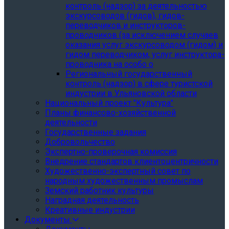
контроль (надзор) за деятельностью
экскурсоводов (гидов), гидов-
переводчиков и инструкторов-
проводников (за исключением случаев
оказания услуг экскурсоводом (гидом) и
гидом переводчиком, услуг инструктора-
проводника на особо о
Региональный государственный
контроль (надзор) в сфере туристской
индустрии в Ульяновской области
Национальный проект "Культура"
Планы финансово-хозяйственной
деятельности
Государственные задания
Добровольчество
Экспертно-проверочная комиссия
Внедрение стандартов клиентоцентричности
Художественно-экспертный совет по
народным художественным промыслам
Земский работник культуры
Наградная деятельность
Креативные индустрии
Документы