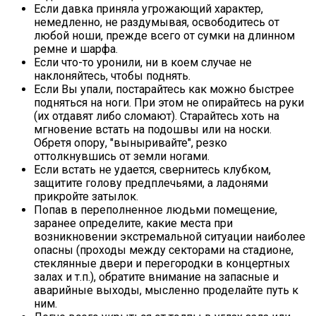
Если давка приняла угрожающий характер,
немедленно, не раздумывая, освободитесь от
любой ноши, прежде всего от сумки на длинном
ремне и шарфа.
Если что-то уронили, ни в коем случае не
наклоняйтесь, чтобы поднять.
Если Вы упали, постарайтесь как можно быстрее
подняться на ноги. При этом не опирайтесь на руки
(их отдавят либо сломают). Старайтесь хоть на
мгновение встать на подошвы или на носки.
Обретя опору, "выныривайте", резко
оттолкнувшись от земли ногами.
Если встать не удается, свернитесь клубком,
защитите голову предплечьями, а ладонями
прикройте затылок.
Попав в переполненное людьми помещение,
заранее определите, какие места при
возникновении экстремальной ситуации наиболее
опасны (проходы между секторами на стадионе,
стеклянные двери и перегородки в концертных
залах и т.п.), обратите внимание на запасные и
аварийные выходы, мысленно проделайте путь к
ним.