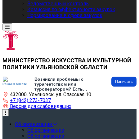
Ведомственный контроль
Комиссия по эффективности закупок
Нормирование в сфере закупок
МИНИСТЕРСТВО ИСКУССТВА И КУЛЬТУРНОЙ
ПОЛИТИКИ УЛЬЯНОВСКОЙ ОБЛАСТИ
Возникли проблемы с
Написать
турагентством или
Решаем вместе
туроператором? Есть
432000, Ульяновск, ул. Спасская 10
предложения по развитию
туризма и туристической
+7 (842) 273-7037
инфраструктуры? Напишите об
Версия для слабовидящих
этом
Об организации
Об организации
Об организации