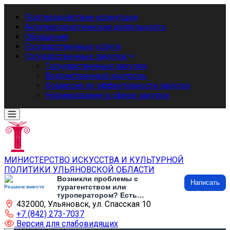
Противодействие коррупции
Антитеррористическая деятельность
Обращения
Государственные услуги
Государственные закупки
Государственные закупки
Ведомственный контроль
Комиссия по эффективности закупок
Нормирование в сфере закупок
МИНИСТЕРСТВО ИСКУССТВА И КУЛЬТУРНОЙ
ПОЛИТИКИ УЛЬЯНОВСКОЙ ОБЛАСТИ
Возникли проблемы с
Написать
турагентством или
Решаем вместе
туроператором? Есть
432000, Ульяновск, ул. Спасская 10
предложения по развитию
туризма и туристической
+7 (842) 273-7037
инфраструктуры? Напишите об
Версия для слабовидящих
этом