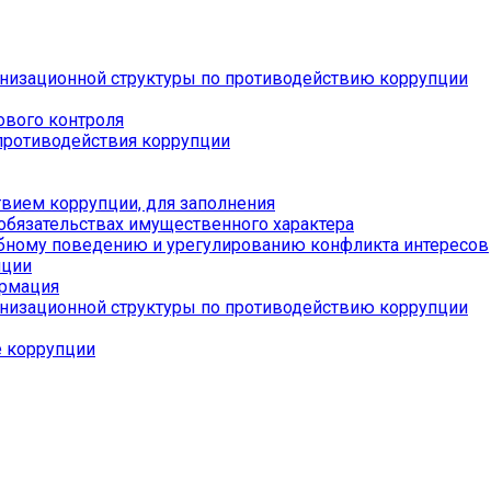
низационной структуры по противодействию коррупции
ового контроля
противодействия коррупции
вием коррупции, для заполнения
 обязательствах имущественного характера
бному поведению и урегулированию конфликта интересов
пции
ормация
низационной структуры по противодействию коррупции
е коррупции