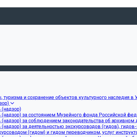
, туризма и сохранение объектов культурного наследия в 
зор)
 (надзор)
 (надзор) за состоянием Музейного фонда Российской фе
(надзор) за соблюдением законодательства об архивном д
(надзор) за деятельностью экскурсоводов (гидов), гидов
урсоводом (гидом) и гидом переводчиком, услуг инструкт