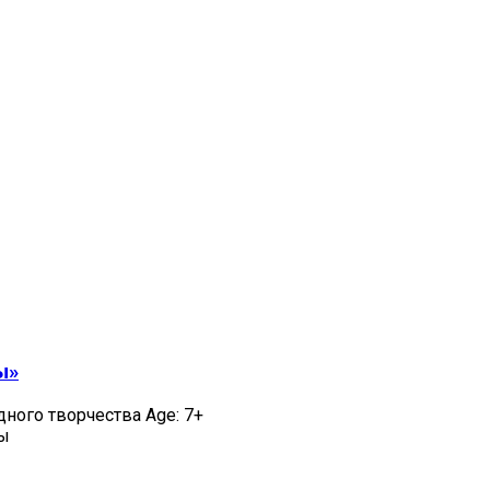
ы»
дного творчества Age: 7+
цы