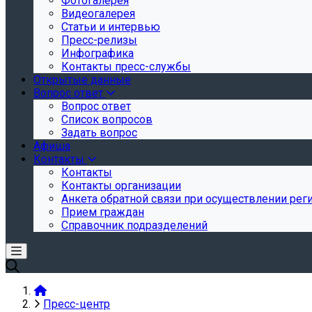
Фотогалерея
Видеогалерея
Статьи и интервью
Пресс-релизы
Инфографика
Контакты пресс-службы
Открытые данные
Вопрос ответ
Вопрос ответ
Список вопросов
Задать вопрос
Афиша
Контакты
Контакты
Контакты организации
Анкета обратной связи при осуществлении реги
Прием граждан
Справочник подразделений
Пресс-центр