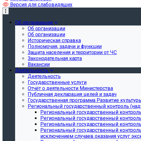
Версия для слабовидящих
Об организации
Об организации
Об организации
Историческая справка
Полномочия, задачи и функции
Защита населения и территории от ЧС
Законодательная карта
Вакансии
Деятельность
Деятельность
Государственные услуги
Отчёт о деятельности Министерства
Публичная декларация целей и задач
Государственная программа Развитие культуры
Региональный государственный контроль (над
Региональный государственный контроль
Региональный государственный контроль
Региональный государственный контроль 
Региональный государственный контроль 
исключением случаев оказания услуг экск