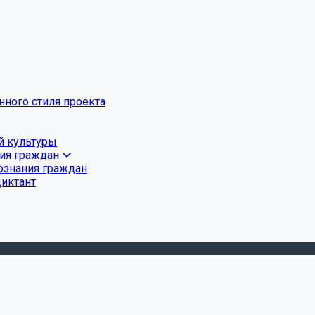
ного стиля проекта
й культуры
ния граждан
ознания граждан
диктант