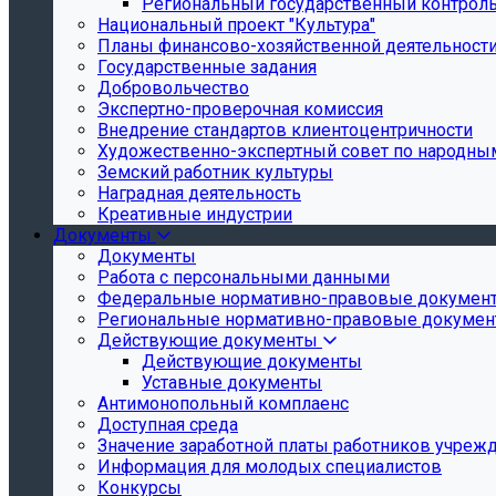
Региональный государственный контроль 
Национальный проект "Культура"
Планы финансово-хозяйственной деятельност
Государственные задания
Добровольчество
Экспертно-проверочная комиссия
Внедрение стандартов клиентоцентричности
Художественно-экспертный совет по народн
Земский работник культуры
Наградная деятельность
Креативные индустрии
Документы
Документы
Работа с персональными данными
Федеральные нормативно-правовые докумен
Региональные нормативно-правовые докуме
Действующие документы
Действующие документы
Уставные документы
Антимонопольный комплаенс
Доступная среда
Значение заработной платы работников учреж
Информация для молодых специалистов
Конкурсы