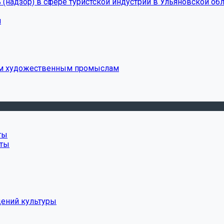
(надзор) в сфере туристской индустрии в Ульяновской обл
и
ым художественным промыслам
ты
нты
дений культуры