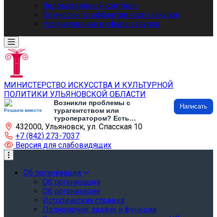
Ведомственный контроль
Комиссия по эффективности закупок
Нормирование в сфере закупок
МИНИСТЕРСТВО ИСКУССТВА И КУЛЬТУРНОЙ
ПОЛИТИКИ УЛЬЯНОВСКОЙ ОБЛАСТИ
Возникли проблемы с
Написать
турагентством или
Решаем вместе
туроператором? Есть
432000, Ульяновск, ул. Спасская 10
предложения по развитию
туризма и туристической
+7 (842) 273-7037
инфраструктуры? Напишите об
Версия для слабовидящих
этом
Об организации
Об организации
Об организации
Историческая справка
Полномочия, задачи и функции