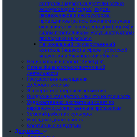
контроль (надзор) за деятельностью
экскурсоводов (гидов), гидов-
переводчиков и инструкторов-
проводников (за исключением случаев
оказания услуг экскурсоводом (гидом) и
гидом переводчиком, услуг инструктора-
проводника на особо о
Региональный государственный
контроль (надзор) в сфере туристской
индустрии в Ульяновской области
Национальный проект "Культура"
Планы финансово-хозяйственной
деятельности
Государственные задания
Добровольчество
Экспертно-проверочная комиссия
Внедрение стандартов клиентоцентричности
Художественно-экспертный совет по
народным художественным промыслам
Земский работник культуры
Наградная деятельность
Креативные индустрии
Документы