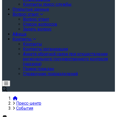
Контакты пресс-службы
Открытые данные
Вопрос ответ
Вопрос ответ
Список вопросов
Задать вопрос
Афиша
Контакты
Контакты
Контакты организации
Анкета обратной связи при осуществлении
регионального государственного контроля
(надзора)
Прием граждан
Справочник подразделений
Пресс-центр
События