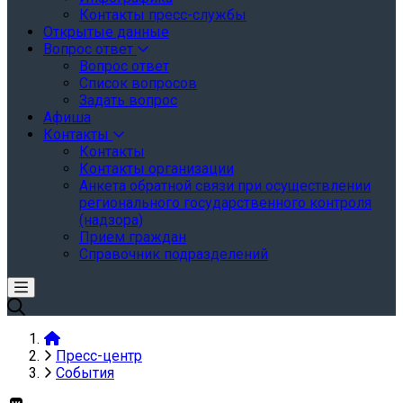
Контакты пресс-службы
Открытые данные
Вопрос ответ
Вопрос ответ
Список вопросов
Задать вопрос
Афиша
Контакты
Контакты
Контакты организации
Анкета обратной связи при осуществлении
регионального государственного контроля
(надзора)
Прием граждан
Справочник подразделений
Пресс-центр
События