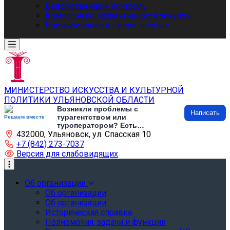
Ведомственный контроль
Комиссия по эффективности закупок
Нормирование в сфере закупок
МИНИСТЕРСТВО ИСКУССТВА И КУЛЬТУРНОЙ
ПОЛИТИКИ УЛЬЯНОВСКОЙ ОБЛАСТИ
Возникли проблемы с
Написать
турагентством или
Решаем вместе
туроператором? Есть
432000, Ульяновск, ул. Спасская 10
предложения по развитию
туризма и туристической
+7 (842) 273-7037
инфраструктуры? Напишите об
Версия для слабовидящих
этом
Об организации
Об организации
Об организации
Историческая справка
Полномочия, задачи и функции