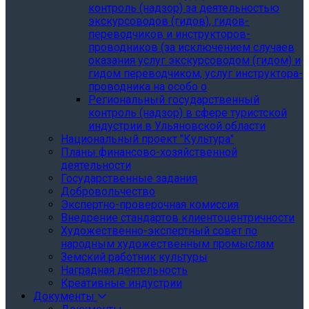
контроль (надзор) за деятельностью
экскурсоводов (гидов), гидов-
переводчиков и инструкторов-
проводников (за исключением случаев
оказания услуг экскурсоводом (гидом) и
гидом переводчиком, услуг инструктора-
проводника на особо о
Региональный государственный
контроль (надзор) в сфере туристской
индустрии в Ульяновской области
Национальный проект "Культура"
Планы финансово-хозяйственной
деятельности
Государственные задания
Добровольчество
Экспертно-проверочная комиссия
Внедрение стандартов клиентоцентричности
Художественно-экспертный совет по
народным художественным промыслам
Земский работник культуры
Наградная деятельность
Креативные индустрии
Документы