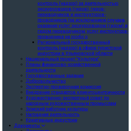
контроль (надзор) за деятельностью
экскурсоводов (гидов), гидов-
переводчиков и инструкторов-
проводников (за исключением случаев
оказания услуг экскурсоводом (гидом) и
гидом переводчиком, услуг инструктора-
проводника на особо о
Региональный государственный
контроль (надзор) в сфере туристской
индустрии в Ульяновской области
Национальный проект "Культура"
Планы финансово-хозяйственной
деятельности
Государственные задания
Добровольчество
Экспертно-проверочная комиссия
Внедрение стандартов клиентоцентричности
Художественно-экспертный совет по
народным художественным промыслам
Земский работник культуры
Наградная деятельность
Креативные индустрии
Документы