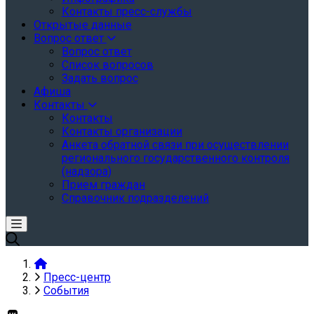
Контакты пресс-службы
Открытые данные
Вопрос ответ
Вопрос ответ
Список вопросов
Задать вопрос
Афиша
Контакты
Контакты
Контакты организации
Анкета обратной связи при осуществлении
регионального государственного контроля
(надзора)
Прием граждан
Справочник подразделений
Пресс-центр
События