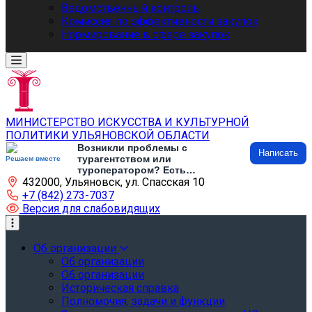
Ведомственный контроль
Комиссия по эффективности закупок
Нормирование в сфере закупок
МИНИСТЕРСТВО ИСКУССТВА И КУЛЬТУРНОЙ
ПОЛИТИКИ УЛЬЯНОВСКОЙ ОБЛАСТИ
Возникли проблемы с
Написать
турагентством или
Решаем вместе
туроператором? Есть
432000, Ульяновск, ул. Спасская 10
предложения по развитию
туризма и туристической
+7 (842) 273-7037
инфраструктуры? Напишите об
Версия для слабовидящих
этом
Об организации
Об организации
Об организации
Историческая справка
Полномочия, задачи и функции