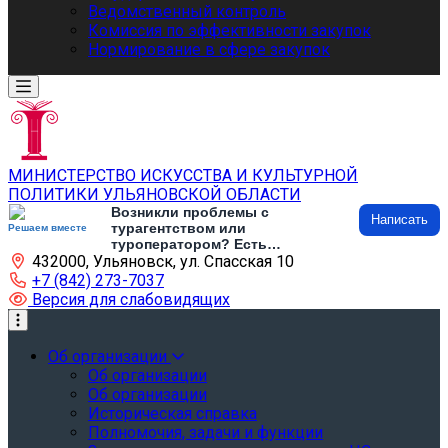
Ведомственный контроль
Комиссия по эффективности закупок
Нормирование в сфере закупок
МИНИСТЕРСТВО ИСКУССТВА И КУЛЬТУРНОЙ
ПОЛИТИКИ УЛЬЯНОВСКОЙ ОБЛАСТИ
Возникли проблемы с
Написать
турагентством или
Решаем вместе
туроператором? Есть
432000, Ульяновск, ул. Спасская 10
предложения по развитию
туризма и туристической
+7 (842) 273-7037
инфраструктуры? Напишите об
Версия для слабовидящих
этом
Об организации
Об организации
Об организации
Историческая справка
Полномочия, задачи и функции