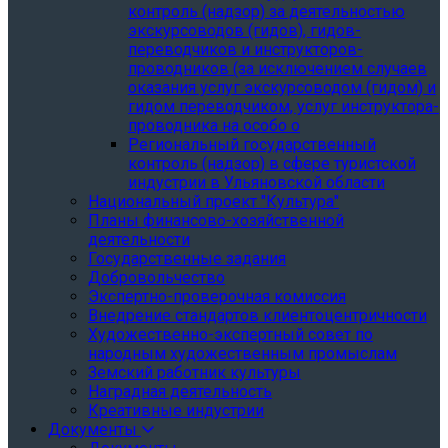
контроль (надзор) за деятельностью
экскурсоводов (гидов), гидов-
переводчиков и инструкторов-
проводников (за исключением случаев
оказания услуг экскурсоводом (гидом) и
гидом переводчиком, услуг инструктора-
проводника на особо о
Региональный государственный
контроль (надзор) в сфере туристской
индустрии в Ульяновской области
Национальный проект "Культура"
Планы финансово-хозяйственной
деятельности
Государственные задания
Добровольчество
Экспертно-проверочная комиссия
Внедрение стандартов клиентоцентричности
Художественно-экспертный совет по
народным художественным промыслам
Земский работник культуры
Наградная деятельность
Креативные индустрии
Документы