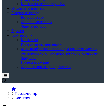
Контакты пресс-службы
Открытые данные
Вопрос ответ
Вопрос ответ
Список вопросов
Задать вопрос
Афиша
Контакты
Контакты
Контакты организации
Анкета обратной связи при осуществлении
регионального государственного контроля
(надзора)
Прием граждан
Справочник подразделений
Пресс-центр
События