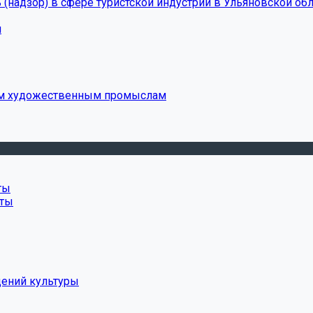
(надзор) в сфере туристской индустрии в Ульяновской обл
и
ым художественным промыслам
ты
нты
дений культуры