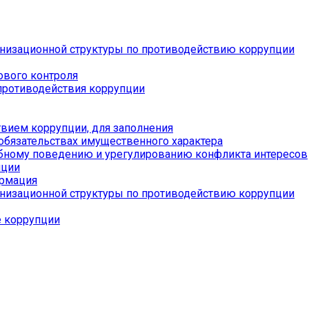
низационной структуры по противодействию коррупции
ового контроля
противодействия коррупции
вием коррупции, для заполнения
 обязательствах имущественного характера
бному поведению и урегулированию конфликта интересов
пции
ормация
низационной структуры по противодействию коррупции
е коррупции