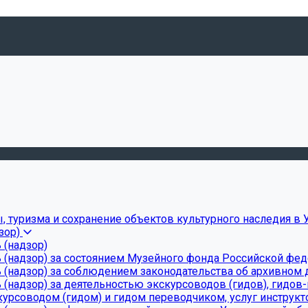
, туризма и сохранение объектов культурного наследия в 
зор)
 (надзор)
 (надзор) за состоянием Музейного фонда Российской фе
(надзор) за соблюдением законодательства об архивном д
(надзор) за деятельностью экскурсоводов (гидов), гидов
урсоводом (гидом) и гидом переводчиком, услуг инструкт