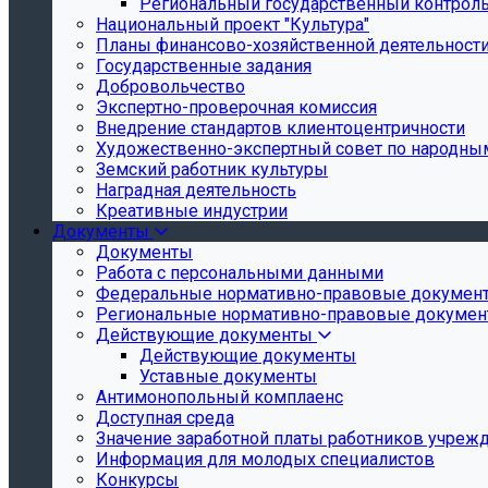
Региональный государственный контроль 
Национальный проект "Культура"
Планы финансово-хозяйственной деятельност
Государственные задания
Добровольчество
Экспертно-проверочная комиссия
Внедрение стандартов клиентоцентричности
Художественно-экспертный совет по народн
Земский работник культуры
Наградная деятельность
Креативные индустрии
Документы
Документы
Работа с персональными данными
Федеральные нормативно-правовые докумен
Региональные нормативно-правовые докуме
Действующие документы
Действующие документы
Уставные документы
Антимонопольный комплаенс
Доступная среда
Значение заработной платы работников учреж
Информация для молодых специалистов
Конкурсы