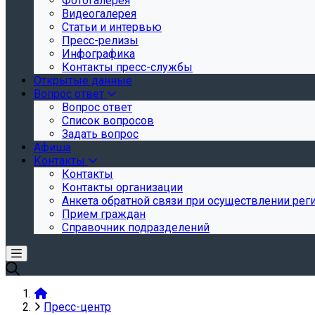
Фотогалерея
Видеогалерея
Статьи и интервью
Пресс-релизы
Инфографика
Контакты пресс-службы
Открытые данные
Вопрос ответ
Вопрос ответ
Список вопросов
Задать вопрос
Афиша
Контакты
Контакты
Контакты организации
Анкета обратной связи при осуществлении реги
Прием граждан
Справочник подразделений
Пресс-центр