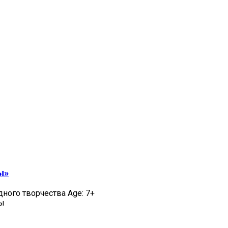
ы»
дного творчества Age: 7+
цы