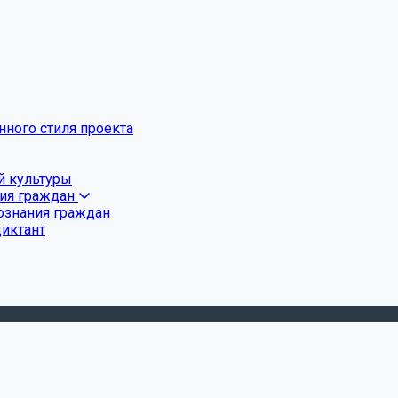
ного стиля проекта
й культуры
ния граждан
ознания граждан
диктант