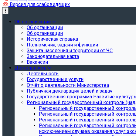
Версия для слабовидящих
Об организации
Об организации
Об организации
Историческая справка
Полномочия, задачи и функции
Защита населения и территории от ЧС
Законодательная карта
Вакансии
Деятельность
Деятельность
Государственные услуги
Отчёт о деятельности Министерства
Публичная декларация целей и задач
Государственная программа Развитие культуры
Региональный государственный контроль (над
Региональный государственный контроль
Региональный государственный контроль
Региональный государственный контроль 
Региональный государственный контроль 
исключением случаев оказания услуг экск