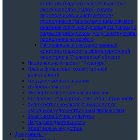
контроль (надзор) за деятельностью
экскурсоводов (гидов), гидов-
переводчиков и инструкторов-
проводников (за исключением случаев
оказания услуг экскурсоводом (гидом) и
гидом переводчиком, услуг инструктора-
проводника на особо о
Региональный государственный
контроль (надзор) в сфере туристской
индустрии в Ульяновской области
Национальный проект "Культура"
Планы финансово-хозяйственной
деятельности
Государственные задания
Добровольчество
Экспертно-проверочная комиссия
Внедрение стандартов клиентоцентричности
Художественно-экспертный совет по
народным художественным промыслам
Земский работник культуры
Наградная деятельность
Креативные индустрии
Документы