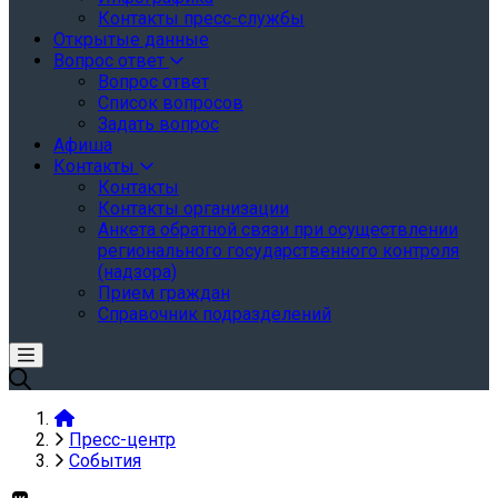
Контакты пресс-службы
Открытые данные
Вопрос ответ
Вопрос ответ
Список вопросов
Задать вопрос
Афиша
Контакты
Контакты
Контакты организации
Анкета обратной связи при осуществлении
регионального государственного контроля
(надзора)
Прием граждан
Справочник подразделений
Пресс-центр
События