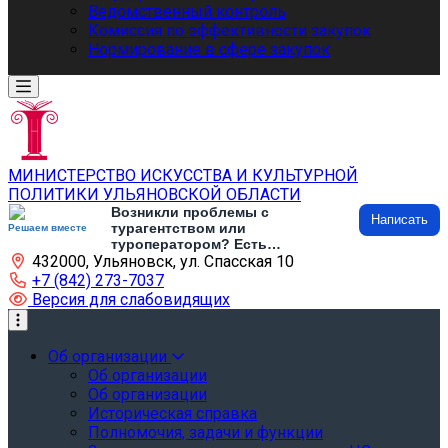
Ведомственный контроль
Комиссия по эффективности закупок
Нормирование в сфере закупок
МИНИСТЕРСТВО ИСКУССТВА И КУЛЬТУРНОЙ
ПОЛИТИКИ УЛЬЯНОВСКОЙ ОБЛАСТИ
Возникли проблемы с
Написать
турагентством или
Решаем вместе
туроператором? Есть
432000, Ульяновск, ул. Спасская 10
предложения по развитию
туризма и туристической
+7 (842) 273-7037
инфраструктуры? Напишите об
Версия для слабовидящих
этом
Об организации
Об организации
Об организации
Историческая справка
Полномочия, задачи и функции