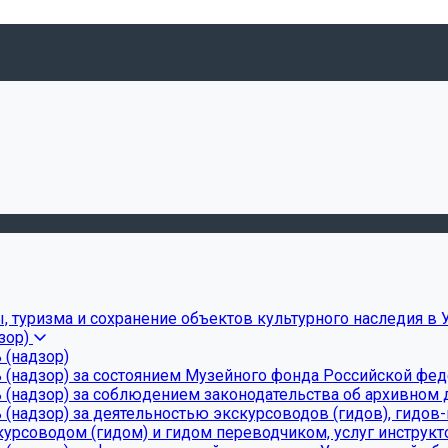
, туризма и сохранение объектов культурного наследия в 
зор)
 (надзор)
 (надзор) за состоянием Музейного фонда Российской фе
(надзор) за соблюдением законодательства об архивном д
(надзор) за деятельностью экскурсоводов (гидов), гидов
урсоводом (гидом) и гидом переводчиком, услуг инструкт