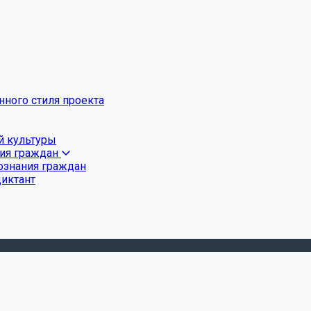
ного стиля проекта
й культуры
ния граждан
ознания граждан
диктант