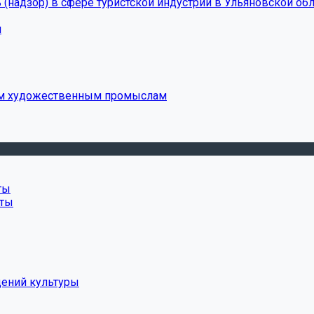
(надзор) в сфере туристской индустрии в Ульяновской обл
и
ым художественным промыслам
ты
нты
дений культуры