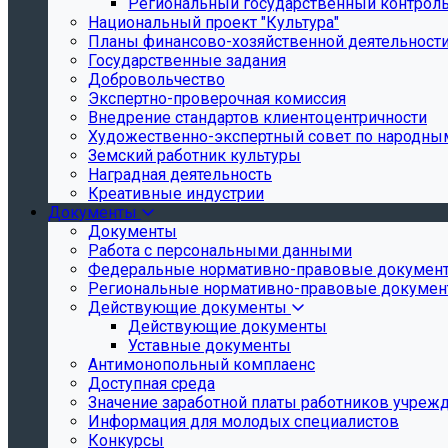
Региональный государственный контроль 
Национальный проект "Культура"
Планы финансово-хозяйственной деятельност
Государственные задания
Добровольчество
Экспертно-проверочная комиссия
Внедрение стандартов клиентоцентричности
Художественно-экспертный совет по народн
Земский работник культуры
Наградная деятельность
Креативные индустрии
Документы
Документы
Работа с персональными данными
Федеральные нормативно-правовые докумен
Региональные нормативно-правовые докуме
Действующие документы
Действующие документы
Уставные документы
Антимонопольный комплаенс
Доступная среда
Значение заработной платы работников учреж
Информация для молодых специалистов
Конкурсы