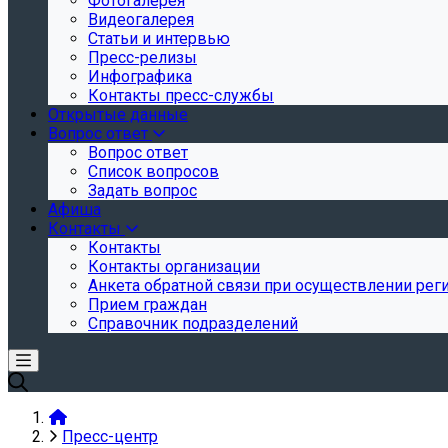
Фотогалерея
Видеогалерея
Статьи и интервью
Пресс-релизы
Инфографика
Контакты пресс-службы
Открытые данные
Вопрос ответ
Вопрос ответ
Список вопросов
Задать вопрос
Афиша
Контакты
Контакты
Контакты организации
Анкета обратной связи при осуществлении реги
Прием граждан
Справочник подразделений
Пресс-центр