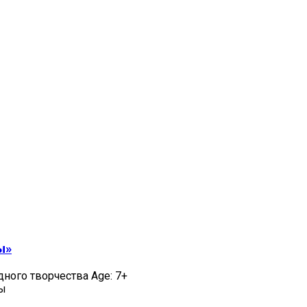
ы»
дного творчества Age: 7+
цы