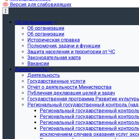
Версия для слабовидящих
Об организации
Об организации
Об организации
Историческая справка
Полномочия, задачи и функции
Защита населения и территории от ЧС
Законодательная карта
Вакансии
Деятельность
Деятельность
Государственные услуги
Отчёт о деятельности Министерства
Публичная декларация целей и задач
Государственная программа Развитие культуры
Региональный государственный контроль (над
Региональный государственный контроль
Региональный государственный контроль
Региональный государственный контроль 
Региональный государственный контроль 
исключением случаев оказания услуг экск