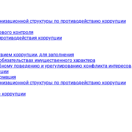
низационной структуры по противодействию коррупции
ового контроля
противодействия коррупции
вием коррупции, для заполнения
 обязательствах имущественного характера
бному поведению и урегулированию конфликта интересов
пции
ормация
низационной структуры по противодействию коррупции
е коррупции