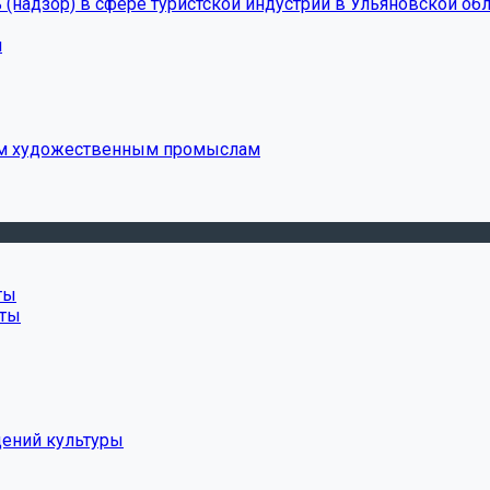
(надзор) в сфере туристской индустрии в Ульяновской обл
и
ым художественным промыслам
ты
нты
дений культуры