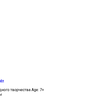
ы»
дного творчества Age: 7+
цы