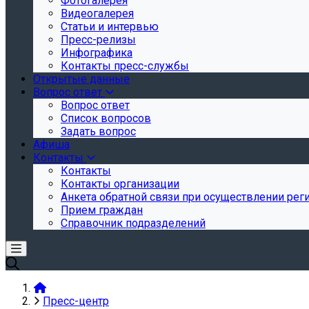
Фотогалерея
Видеогалерея
Статьи и интервью
Пресс-релизы
Инфографика
Контакты пресс-службы
Открытые данные
Вопрос ответ
Вопрос ответ
Список вопросов
Задать вопрос
Афиша
Контакты
Контакты
Контакты организации
Анкета обратной связи при осуществлении реги
Прием граждан
Справочник подразделений
Пресс-центр