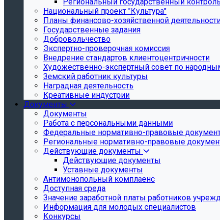
Региональный государственный контроль 
Национальный проект "Культура"
Планы финансово-хозяйственной деятельност
Государственные задания
Добровольчество
Экспертно-проверочная комиссия
Внедрение стандартов клиентоцентричности
Художественно-экспертный совет по народн
Земский работник культуры
Наградная деятельность
Креативные индустрии
Документы
Документы
Работа с персональными данными
Федеральные нормативно-правовые докумен
Региональные нормативно-правовые докуме
Действующие документы
Действующие документы
Уставные документы
Антимонопольный комплаенс
Доступная среда
Значение заработной платы работников учреж
Информация для молодых специалистов
Конкурсы