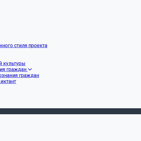
ного стиля проекта
й культуры
ния граждан
ознания граждан
диктант