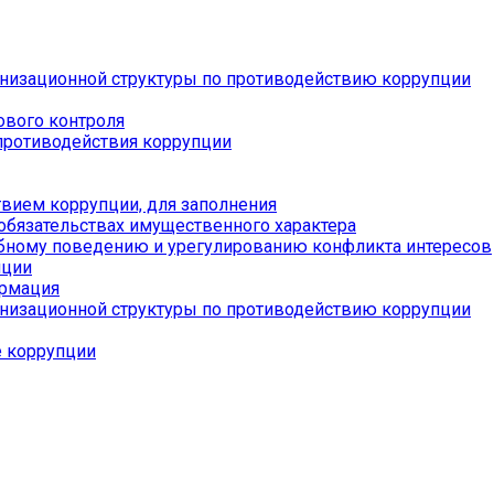
низационной структуры по противодействию коррупции
ового контроля
противодействия коррупции
вием коррупции, для заполнения
 обязательствах имущественного характера
бному поведению и урегулированию конфликта интересов
пции
ормация
низационной структуры по противодействию коррупции
е коррупции