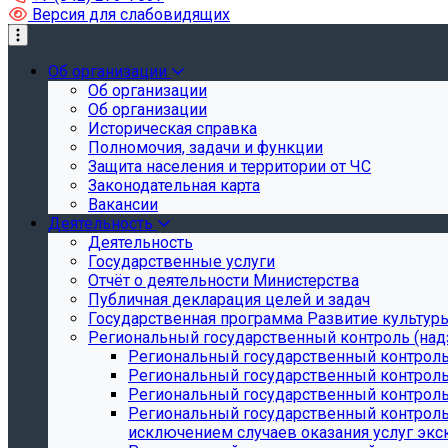
Версия для слабовидящих
Об организации
Об организации
Об организации
Историческая справка
Полномочия, задачи и функции
Защита населения и территории от ЧС
Законодательная карта
Вакансии
Деятельность
Деятельность
Государственные услуги
Отчёт о деятельности Министерства
Публичная декларация целей и задач
Государственная программа Развитие культуры
Региональный государственный контроль (над
Региональный государственный контроль
Региональный государственный контроль
Региональный государственный контроль 
Региональный государственный контроль 
исключением случаев оказания услуг экск