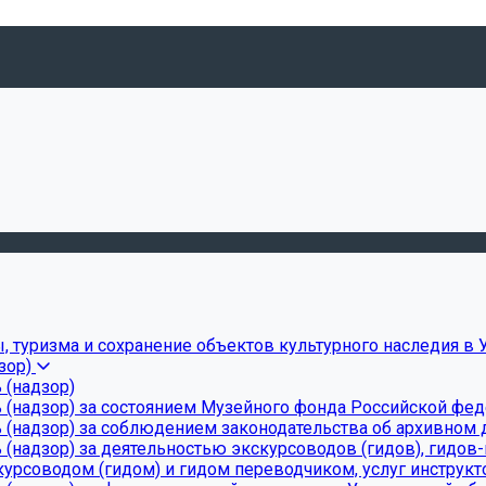
, туризма и сохранение объектов культурного наследия в 
зор)
 (надзор)
 (надзор) за состоянием Музейного фонда Российской фе
(надзор) за соблюдением законодательства об архивном д
(надзор) за деятельностью экскурсоводов (гидов), гидов
урсоводом (гидом) и гидом переводчиком, услуг инструкт