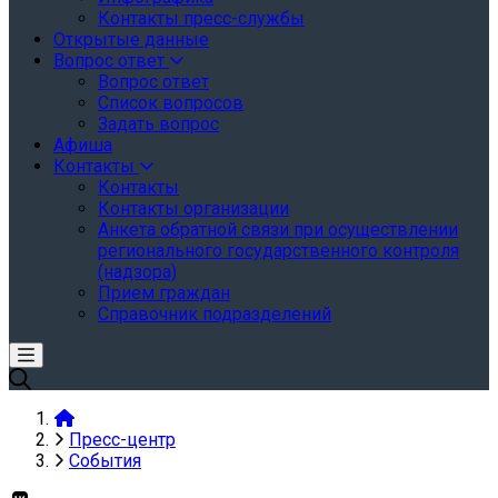
Контакты пресс-службы
Открытые данные
Вопрос ответ
Вопрос ответ
Список вопросов
Задать вопрос
Афиша
Контакты
Контакты
Контакты организации
Анкета обратной связи при осуществлении
регионального государственного контроля
(надзора)
Прием граждан
Справочник подразделений
Пресс-центр
События