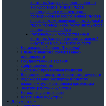
контроль (надзор) за деятельностью
экскурсоводов (гидов), гидов-
переводчиков и инструкторов-
проводников (за исключением случаев
оказания услуг экскурсоводом (гидом) и
гидом переводчиком, услуг инструктора-
проводника на особо о
Региональный государственный
контроль (надзор) в сфере туристской
индустрии в Ульяновской области
Национальный проект "Культура"
Планы финансово-хозяйственной
деятельности
Государственные задания
Добровольчество
Экспертно-проверочная комиссия
Внедрение стандартов клиентоцентричности
Художественно-экспертный совет по
народным художественным промыслам
Земский работник культуры
Наградная деятельность
Креативные индустрии
Документы