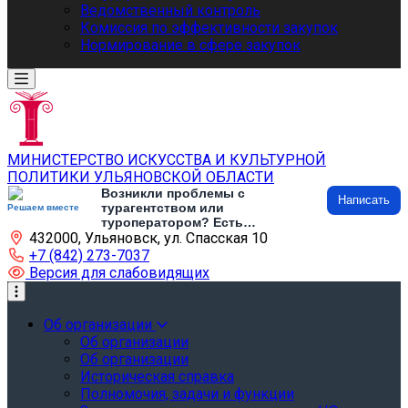
Ведомственный контроль
Комиссия по эффективности закупок
Нормирование в сфере закупок
МИНИСТЕРСТВО ИСКУССТВА И КУЛЬТУРНОЙ
ПОЛИТИКИ УЛЬЯНОВСКОЙ ОБЛАСТИ
Возникли проблемы с
Написать
турагентством или
Решаем вместе
туроператором? Есть
432000, Ульяновск, ул. Спасская 10
предложения по развитию
туризма и туристической
+7 (842) 273-7037
инфраструктуры? Напишите об
Версия для слабовидящих
этом
Об организации
Об организации
Об организации
Историческая справка
Полномочия, задачи и функции