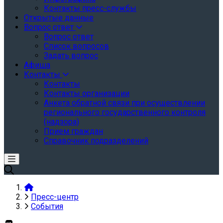
Контакты пресс-службы
Открытые данные
Вопрос ответ
Вопрос ответ
Список вопросов
Задать вопрос
Афиша
Контакты
Контакты
Контакты организации
Анкета обратной связи при осуществлении
регионального государственного контроля
(надзора)
Прием граждан
Справочник подразделений
Пресс-центр
События