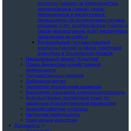
контроль (надзор) за деятельностью
экскурсоводов (гидов), гидов-
переводчиков и инструкторов-
проводников (за исключением случаев
оказания услуг экскурсоводом (гидом) и
гидом переводчиком, услуг инструктора-
проводника на особо о
Региональный государственный
контроль (надзор) в сфере туристской
индустрии в Ульяновской области
Национальный проект "Культура"
Планы финансово-хозяйственной
деятельности
Государственные задания
Добровольчество
Экспертно-проверочная комиссия
Внедрение стандартов клиентоцентричности
Художественно-экспертный совет по
народным художественным промыслам
Земский работник культуры
Наградная деятельность
Креативные индустрии
Документы