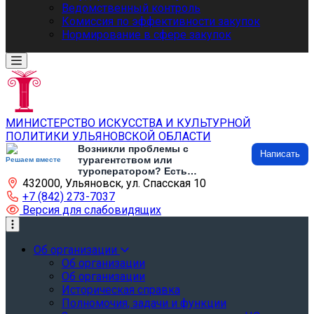
Ведомственный контроль
Комиссия по эффективности закупок
Нормирование в сфере закупок
МИНИСТЕРСТВО ИСКУССТВА И КУЛЬТУРНОЙ
ПОЛИТИКИ УЛЬЯНОВСКОЙ ОБЛАСТИ
Возникли проблемы с
Написать
турагентством или
Решаем вместе
туроператором? Есть
432000, Ульяновск, ул. Спасская 10
предложения по развитию
туризма и туристической
+7 (842) 273-7037
инфраструктуры? Напишите об
Версия для слабовидящих
этом
Об организации
Об организации
Об организации
Историческая справка
Полномочия, задачи и функции