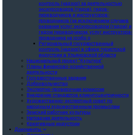
контроль (надзор) за деятельностью
экскурсоводов (гидов), гидов-
переводчиков и инструкторов-
проводников (за исключением случаев
оказания услуг экскурсоводом (гидом) и
гидом переводчиком, услуг инструктора-
проводника на особо о
Региональный государственный
контроль (надзор) в сфере туристской
индустрии в Ульяновской области
Национальный проект "Культура"
Планы финансово-хозяйственной
деятельности
Государственные задания
Добровольчество
Экспертно-проверочная комиссия
Внедрение стандартов клиентоцентричности
Художественно-экспертный совет по
народным художественным промыслам
Земский работник культуры
Наградная деятельность
Креативные индустрии
Документы