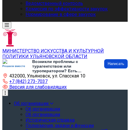
Ведомственный контроль
Комиссия по эффективности закупок
Нормирование в сфере закупок
МИНИСТЕРСТВО ИСКУССТВА И КУЛЬТУРНОЙ
ПОЛИТИКИ УЛЬЯНОВСКОЙ ОБЛАСТИ
Возникли проблемы с
Написать
турагентством или
Решаем вместе
туроператором? Есть
432000, Ульяновск, ул. Спасская 10
предложения по развитию
туризма и туристической
+7 (842) 273-7037
инфраструктуры? Напишите об
Версия для слабовидящих
этом
Об организации
Об организации
Об организации
Историческая справка
Полномочия, задачи и функции