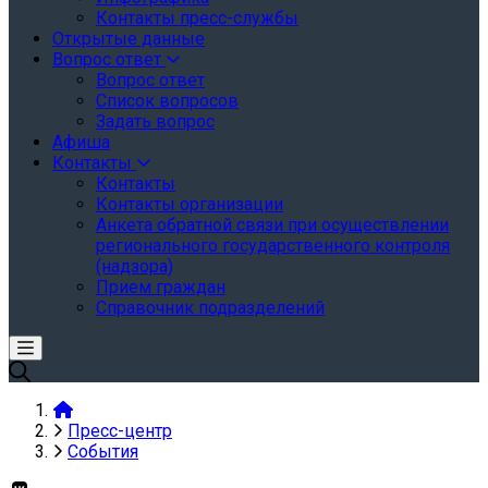
Контакты пресс-службы
Открытые данные
Вопрос ответ
Вопрос ответ
Список вопросов
Задать вопрос
Афиша
Контакты
Контакты
Контакты организации
Анкета обратной связи при осуществлении
регионального государственного контроля
(надзора)
Прием граждан
Справочник подразделений
Пресс-центр
События