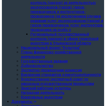
контроль (надзор) за деятельностью
экскурсоводов (гидов), гидов-
переводчиков и инструкторов-
проводников (за исключением случаев
оказания услуг экскурсоводом (гидом) и
гидом переводчиком, услуг инструктора-
проводника на особо о
Региональный государственный
контроль (надзор) в сфере туристской
индустрии в Ульяновской области
Национальный проект "Культура"
Планы финансово-хозяйственной
деятельности
Государственные задания
Добровольчество
Экспертно-проверочная комиссия
Внедрение стандартов клиентоцентричности
Художественно-экспертный совет по
народным художественным промыслам
Земский работник культуры
Наградная деятельность
Креативные индустрии
Документы