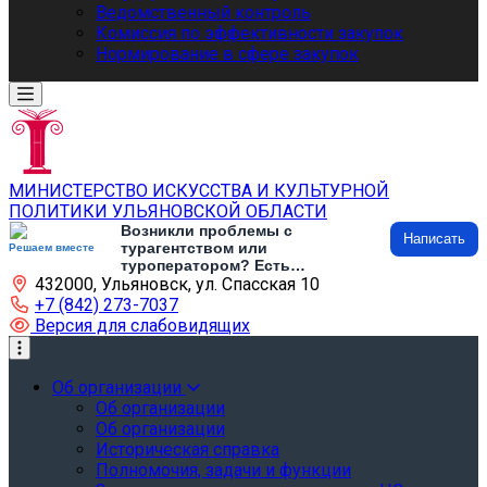
Ведомственный контроль
Комиссия по эффективности закупок
Нормирование в сфере закупок
МИНИСТЕРСТВО ИСКУССТВА И КУЛЬТУРНОЙ
ПОЛИТИКИ УЛЬЯНОВСКОЙ ОБЛАСТИ
Возникли проблемы с
Написать
турагентством или
Решаем вместе
туроператором? Есть
432000, Ульяновск, ул. Спасская 10
предложения по развитию
туризма и туристической
+7 (842) 273-7037
инфраструктуры? Напишите об
Версия для слабовидящих
этом
Об организации
Об организации
Об организации
Историческая справка
Полномочия, задачи и функции