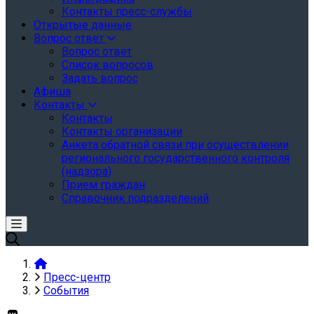
Контакты пресс-службы
Открытые данные
Вопрос ответ
Вопрос ответ
Список вопросов
Задать вопрос
Афиша
Контакты
Контакты
Контакты организации
Анкета обратной связи при осуществлении
регионального государственного контроля
(надзора)
Прием граждан
Справочник подразделений
Пресс-центр
События