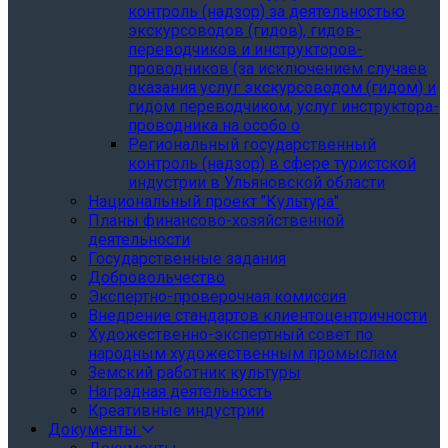
контроль (надзор) за деятельностью
экскурсоводов (гидов), гидов-
переводчиков и инструкторов-
проводников (за исключением случаев
оказания услуг экскурсоводом (гидом) и
гидом переводчиком, услуг инструктора-
проводника на особо о
Региональный государственный
контроль (надзор) в сфере туристской
индустрии в Ульяновской области
Национальный проект "Культура"
Планы финансово-хозяйственной
деятельности
Государственные задания
Добровольчество
Экспертно-проверочная комиссия
Внедрение стандартов клиентоцентричности
Художественно-экспертный совет по
народным художественным промыслам
Земский работник культуры
Наградная деятельность
Креативные индустрии
Документы