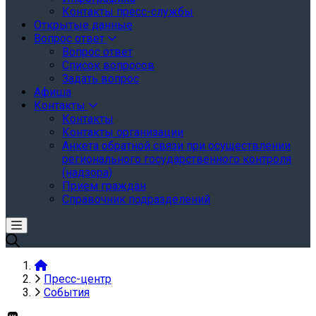
Контакты пресс-службы
Открытые данные
Вопрос ответ
Вопрос ответ
Список вопросов
Задать вопрос
Афиша
Контакты
Контакты
Контакты организации
Анкета обратной связи при осуществлении
регионального государственного контроля
(надзора)
Прием граждан
Справочник подразделений
Пресс-центр
События