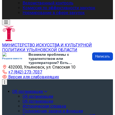
Ведомственный контроль
Комиссия по эффективности закупок
Нормирование в сфере закупок
МИНИСТЕРСТВО ИСКУССТВА И КУЛЬТУРНОЙ
ПОЛИТИКИ УЛЬЯНОВСКОЙ ОБЛАСТИ
Возникли проблемы с
Написать
турагентством или
Решаем вместе
туроператором? Есть
432000, Ульяновск, ул. Спасская 10
предложения по развитию
туризма и туристической
+7 (842) 273-7037
инфраструктуры? Напишите об
Версия для слабовидящих
этом
Об организации
Об организации
Об организации
Историческая справка
Полномочия, задачи и функции