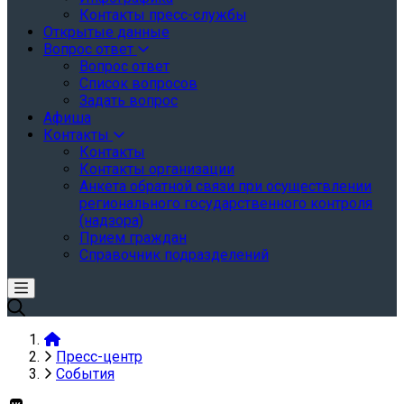
Контакты пресс-службы
Открытые данные
Вопрос ответ
Вопрос ответ
Список вопросов
Задать вопрос
Афиша
Контакты
Контакты
Контакты организации
Анкета обратной связи при осуществлении
регионального государственного контроля
(надзора)
Прием граждан
Справочник подразделений
Пресс-центр
События