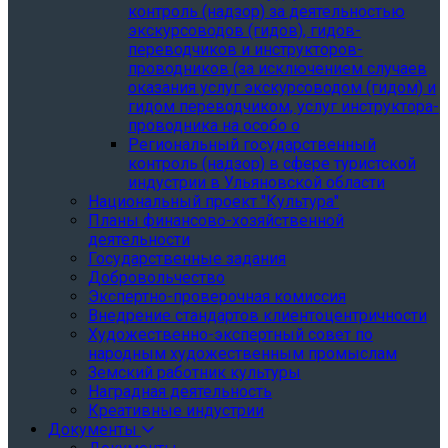
контроль (надзор) за деятельностью
экскурсоводов (гидов), гидов-
переводчиков и инструкторов-
проводников (за исключением случаев
оказания услуг экскурсоводом (гидом) и
гидом переводчиком, услуг инструктора-
проводника на особо о
Региональный государственный
контроль (надзор) в сфере туристской
индустрии в Ульяновской области
Национальный проект "Культура"
Планы финансово-хозяйственной
деятельности
Государственные задания
Добровольчество
Экспертно-проверочная комиссия
Внедрение стандартов клиентоцентричности
Художественно-экспертный совет по
народным художественным промыслам
Земский работник культуры
Наградная деятельность
Креативные индустрии
Документы