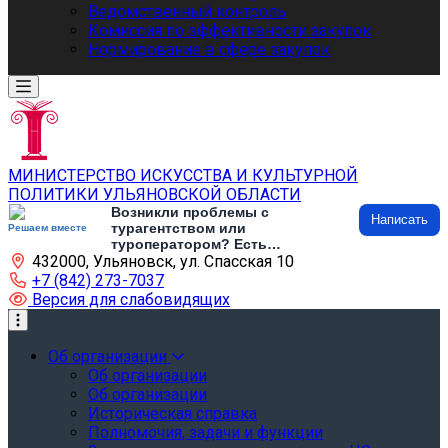
Ведомственный контроль
Комиссия по эффективности закупок
Нормирование в сфере закупок
МИНИСТЕРСТВО ИСКУССТВА И КУЛЬТУРНОЙ
ПОЛИТИКИ УЛЬЯНОВСКОЙ ОБЛАСТИ
Возникли проблемы с
Написать
турагентством или
Решаем вместе
туроператором? Есть
432000, Ульяновск, ул. Спасская 10
предложения по развитию
туризма и туристической
+7 (842) 273-7037
инфраструктуры? Напишите об
Версия для слабовидящих
этом
Об организации
Об организации
Об организации
Историческая справка
Полномочия, задачи и функции