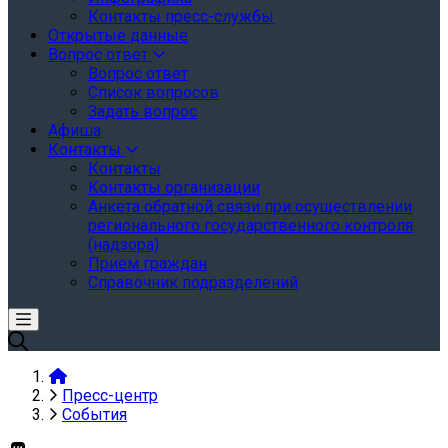
Контакты пресс-службы
Открытые данные
Вопрос ответ
Вопрос ответ
Список вопросов
Задать вопрос
Афиша
Контакты
Контакты
Контакты организации
Анкета обратной связи при осуществлении
регионального государственного контроля
(надзора)
Прием граждан
Справочник подразделений
Пресс-центр
События