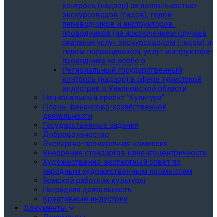
контроль (надзор) за деятельностью
экскурсоводов (гидов), гидов-
переводчиков и инструкторов-
проводников (за исключением случаев
оказания услуг экскурсоводом (гидом) и
гидом переводчиком, услуг инструктора-
проводника на особо о
Региональный государственный
контроль (надзор) в сфере туристской
индустрии в Ульяновской области
Национальный проект "Культура"
Планы финансово-хозяйственной
деятельности
Государственные задания
Добровольчество
Экспертно-проверочная комиссия
Внедрение стандартов клиентоцентричности
Художественно-экспертный совет по
народным художественным промыслам
Земский работник культуры
Наградная деятельность
Креативные индустрии
Документы