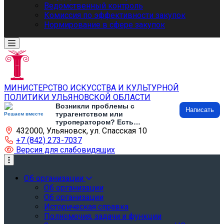
Ведомственный контроль
Комиссия по эффективности закупок
Нормирование в сфере закупок
МИНИСТЕРСТВО ИСКУССТВА И КУЛЬТУРНОЙ
ПОЛИТИКИ УЛЬЯНОВСКОЙ ОБЛАСТИ
Возникли проблемы с
Написать
турагентством или
Решаем вместе
туроператором? Есть
432000, Ульяновск, ул. Спасская 10
предложения по развитию
туризма и туристической
+7 (842) 273-7037
инфраструктуры? Напишите об
Версия для слабовидящих
этом
Об организации
Об организации
Об организации
Историческая справка
Полномочия, задачи и функции