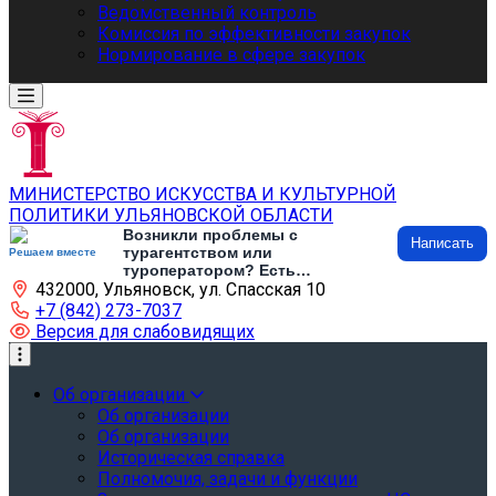
Ведомственный контроль
Комиссия по эффективности закупок
Нормирование в сфере закупок
МИНИСТЕРСТВО ИСКУССТВА И КУЛЬТУРНОЙ
ПОЛИТИКИ УЛЬЯНОВСКОЙ ОБЛАСТИ
Возникли проблемы с
Написать
турагентством или
Решаем вместе
туроператором? Есть
432000, Ульяновск, ул. Спасская 10
предложения по развитию
туризма и туристической
+7 (842) 273-7037
инфраструктуры? Напишите об
Версия для слабовидящих
этом
Об организации
Об организации
Об организации
Историческая справка
Полномочия, задачи и функции