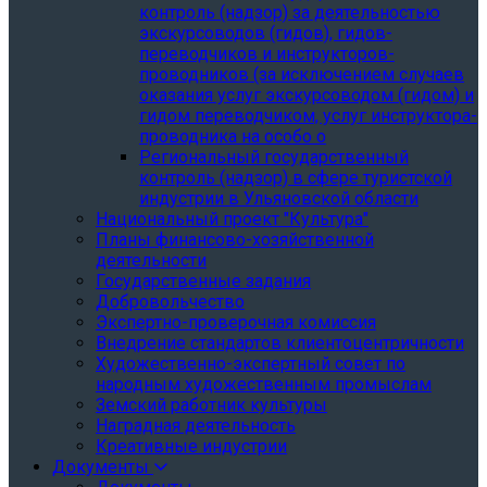
контроль (надзор) за деятельностью
экскурсоводов (гидов), гидов-
переводчиков и инструкторов-
проводников (за исключением случаев
оказания услуг экскурсоводом (гидом) и
гидом переводчиком, услуг инструктора-
проводника на особо о
Региональный государственный
контроль (надзор) в сфере туристской
индустрии в Ульяновской области
Национальный проект "Культура"
Планы финансово-хозяйственной
деятельности
Государственные задания
Добровольчество
Экспертно-проверочная комиссия
Внедрение стандартов клиентоцентричности
Художественно-экспертный совет по
народным художественным промыслам
Земский работник культуры
Наградная деятельность
Креативные индустрии
Документы