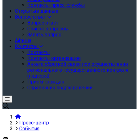
Контакты пресс-службы
Открытые данные
Вопрос ответ
Вопрос ответ
Список вопросов
Задать вопрос
Афиша
Контакты
Контакты
Контакты организации
Анкета обратной связи при осуществлении
регионального государственного контроля
(надзора)
Прием граждан
Справочник подразделений
Пресс-центр
События