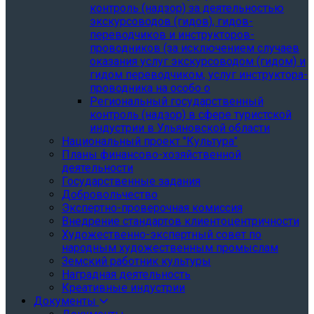
контроль (надзор) за деятельностью
экскурсоводов (гидов), гидов-
переводчиков и инструкторов-
проводников (за исключением случаев
оказания услуг экскурсоводом (гидом) и
гидом переводчиком, услуг инструктора-
проводника на особо о
Региональный государственный
контроль (надзор) в сфере туристской
индустрии в Ульяновской области
Национальный проект "Культура"
Планы финансово-хозяйственной
деятельности
Государственные задания
Добровольчество
Экспертно-проверочная комиссия
Внедрение стандартов клиентоцентричности
Художественно-экспертный совет по
народным художественным промыслам
Земский работник культуры
Наградная деятельность
Креативные индустрии
Документы