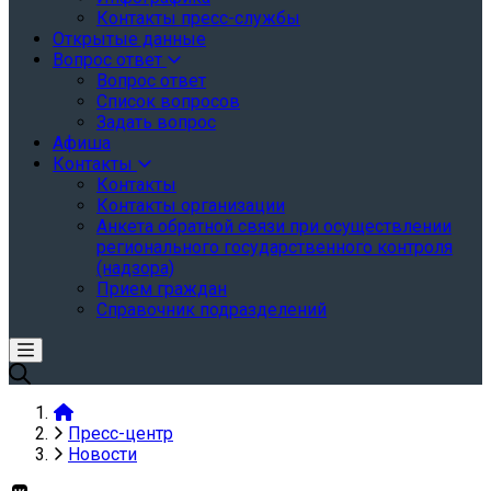
Контакты пресс-службы
Открытые данные
Вопрос ответ
Вопрос ответ
Список вопросов
Задать вопрос
Афиша
Контакты
Контакты
Контакты организации
Анкета обратной связи при осуществлении
регионального государственного контроля
(надзора)
Прием граждан
Справочник подразделений
Пресс-центр
Новости