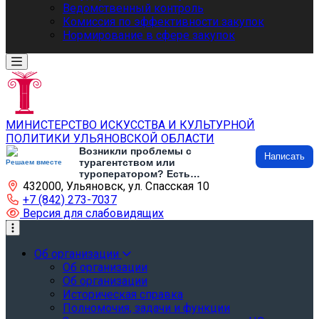
Ведомственный контроль
Комиссия по эффективности закупок
Нормирование в сфере закупок
МИНИСТЕРСТВО ИСКУССТВА И КУЛЬТУРНОЙ
ПОЛИТИКИ УЛЬЯНОВСКОЙ ОБЛАСТИ
Возникли проблемы с
Написать
турагентством или
Решаем вместе
туроператором? Есть
432000, Ульяновск, ул. Спасская 10
предложения по развитию
туризма и туристической
+7 (842) 273-7037
инфраструктуры? Напишите об
Версия для слабовидящих
этом
Об организации
Об организации
Об организации
Историческая справка
Полномочия, задачи и функции