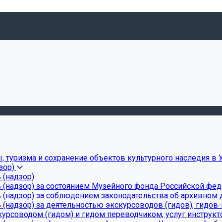
, туризма и сохранение объектов культурного наследия в 
зор)
 (надзор)
 (надзор) за состоянием Музейного фонда Российской фе
(надзор) за соблюдением законодательства об архивном д
(надзор) за деятельностью экскурсоводов (гидов), гидов
урсоводом (гидом) и гидом переводчиком, услуг инструкт