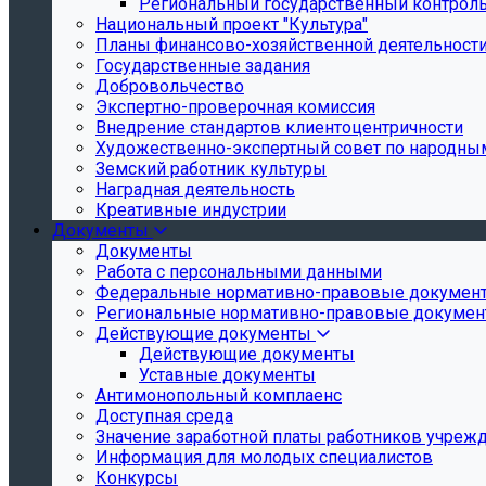
Региональный государственный контроль 
Национальный проект "Культура"
Планы финансово-хозяйственной деятельност
Государственные задания
Добровольчество
Экспертно-проверочная комиссия
Внедрение стандартов клиентоцентричности
Художественно-экспертный совет по народн
Земский работник культуры
Наградная деятельность
Креативные индустрии
Документы
Документы
Работа с персональными данными
Федеральные нормативно-правовые докумен
Региональные нормативно-правовые докуме
Действующие документы
Действующие документы
Уставные документы
Антимонопольный комплаенс
Доступная среда
Значение заработной платы работников учреж
Информация для молодых специалистов
Конкурсы