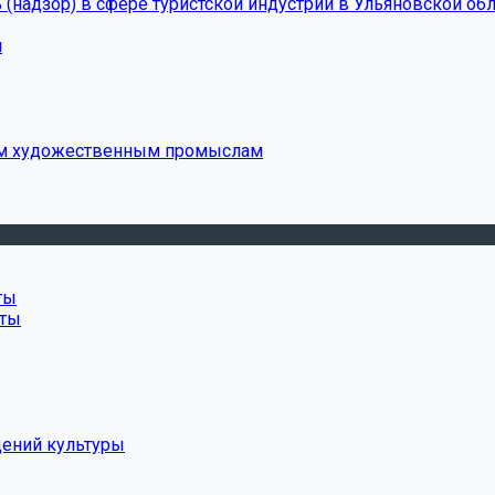
(надзор) в сфере туристской индустрии в Ульяновской обл
и
ым художественным промыслам
ты
нты
дений культуры