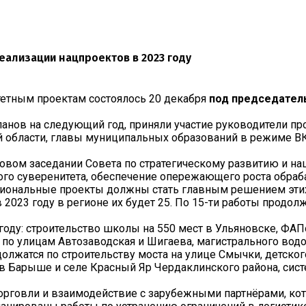
еализации нацпроектов в 2023 году
тетным проектам состоялось 20 декабря
под председатель
ланов на следующий год, приняли участие руководители пр
 области, главы муниципальных образований в режиме В
говом заседании Совета по стратегическому развитию и н
кого суверенитета, обеспечение опережающего роста обр
Национальные проекты должны стать главным решением эти
023 году в регионе их будет 25. По 15-ти работы продолжат
году: строительство школы на 550 мест в Ульяновске, ФАП
 по улицам Автозаводская и Шигаева, магистрального во
одолжатся по строительству моста на улице Смычки, детско
 Барыше и селе Красный Яр Чердаклинского района, систе
торговли и взаимодействие с зарубежными партнёрами, ко