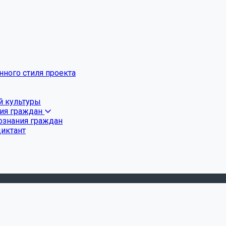
ного стиля проекта
й культуры
ния граждан
ознания граждан
диктант