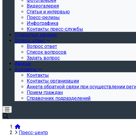
Фотогалерея
Видеогалерея
Статьи и интервью
Пресс-релизы
Инфографика
Контакты пресс-службы
Открытые данные
Вопрос ответ
Вопрос ответ
Список вопросов
Задать вопрос
Афиша
Контакты
Контакты
Контакты организации
Анкета обратной связи при осуществлении реги
Прием граждан
Справочник подразделений
Пресс-центр