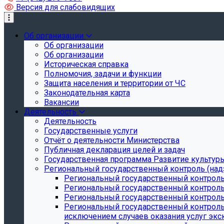
Версия для слабовидящих
Об организации
Об организации
Об организации
Историческая справка
Полномочия, задачи и функции
Защита населения и территории от ЧС
Законодательная карта
Вакансии
Деятельность
Деятельность
Государственные услуги
Отчёт о деятельности Министерства
Публичная декларация целей и задач
Государственная программа Развитие культуры
Региональный государственный контроль (над
Региональный государственный контроль
Региональный государственный контроль
Региональный государственный контроль 
Региональный государственный контроль 
исключением случаев оказания услуг экск