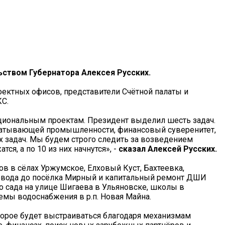
ством Губернатора Алексея Русских.
оектных офисов, представители Счётной палаты и
КС.
ациональным проектам. Президент выделил шесть задач.
абатывающей промышленности, финансовый суверенитет,
х задач. Мы будем строго следить за возведением
ся, а по 10 из них начнутся», -
сказал Алексей Русских.
ов в сёлах Уржумское, Елховый Куст, Бахтеевка,
довода до посёлка Мирный и капитальный ремонт ДШИ
го сада на улице Шигаева в Ульяновске, школы в
мы водоснабжения в р.п. Новая Майна.
торое будет выстраиваться благодаря механизмам