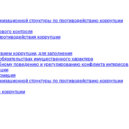
низационной структуры по противодействию коррупции
ового контроля
противодействия коррупции
вием коррупции, для заполнения
 обязательствах имущественного характера
бному поведению и урегулированию конфликта интересов
пции
ормация
низационной структуры по противодействию коррупции
е коррупции