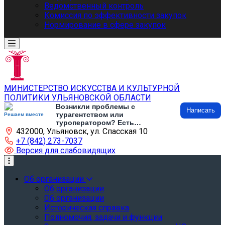
Ведомственный контроль
Комиссия по эффективности закупок
Нормирование в сфере закупок
МИНИСТЕРСТВО ИСКУССТВА И КУЛЬТУРНОЙ
ПОЛИТИКИ УЛЬЯНОВСКОЙ ОБЛАСТИ
Возникли проблемы с
Написать
турагентством или
Решаем вместе
туроператором? Есть
432000, Ульяновск, ул. Спасская 10
предложения по развитию
туризма и туристической
+7 (842) 273-7037
инфраструктуры? Напишите об
Версия для слабовидящих
этом
Об организации
Об организации
Об организации
Историческая справка
Полномочия, задачи и функции