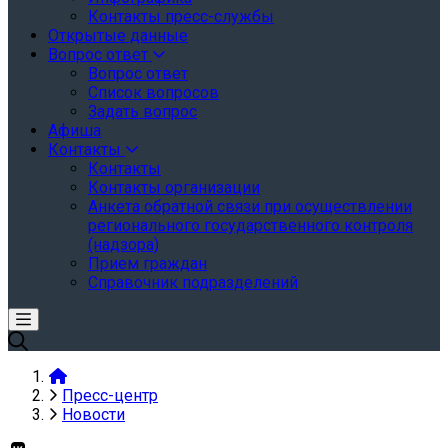
Контакты пресс-службы
Открытые данные
Вопрос ответ
Вопрос ответ
Список вопросов
Задать вопрос
Афиша
Контакты
Контакты
Контакты организации
Анкета обратной связи при осуществлении
регионального государственного контроля
(надзора)
Прием граждан
Справочник подразделений
Пресс-центр
Новости