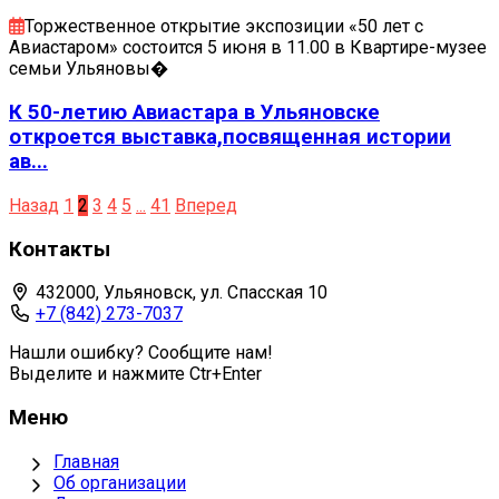
Торжественное открытие экспозиции «50 лет с
Авиастаром» состоится 5 июня в 11.00 в Квартире-музее
семьи Ульяновы�
К 50-летию Авиастара в Ульяновске
откроется выставка,посвященная истории
ав...
Назад
1
2
3
4
5
...
41
Вперед
Контакты
432000, Ульяновск, ул. Спасская 10
+7 (842) 273-7037
Нашли ошибку? Сообщите нам!
Выделите и нажмите Ctr+Enter
Меню
Главная
Об организации