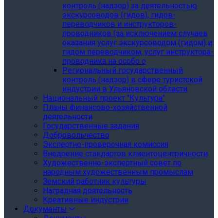
контроль (надзор) за деятельностью
экскурсоводов (гидов), гидов-
переводчиков и инструкторов-
проводников (за исключением случаев
оказания услуг экскурсоводом (гидом) и
гидом переводчиком, услуг инструктора-
проводника на особо о
Региональный государственный
контроль (надзор) в сфере туристской
индустрии в Ульяновской области
Национальный проект "Культура"
Планы финансово-хозяйственной
деятельности
Государственные задания
Добровольчество
Экспертно-проверочная комиссия
Внедрение стандартов клиентоцентричности
Художественно-экспертный совет по
народным художественным промыслам
Земский работник культуры
Наградная деятельность
Креативные индустрии
Документы