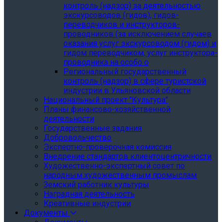
контроль (надзор) за деятельностью
экскурсоводов (гидов), гидов-
переводчиков и инструкторов-
проводников (за исключением случаев
оказания услуг экскурсоводом (гидом) и
гидом переводчиком, услуг инструктора-
проводника на особо о
Региональный государственный
контроль (надзор) в сфере туристской
индустрии в Ульяновской области
Национальный проект "Культура"
Планы финансово-хозяйственной
деятельности
Государственные задания
Добровольчество
Экспертно-проверочная комиссия
Внедрение стандартов клиентоцентричности
Художественно-экспертный совет по
народным художественным промыслам
Земский работник культуры
Наградная деятельность
Креативные индустрии
Документы