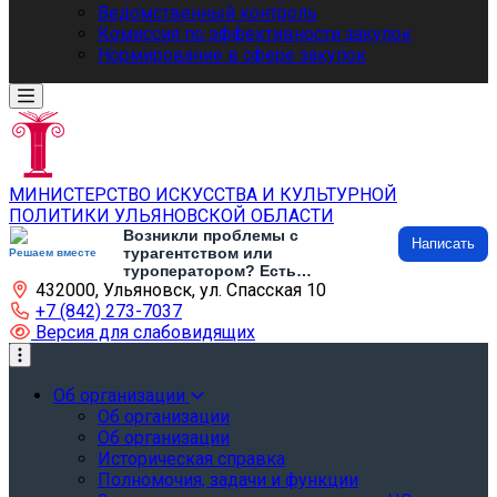
Ведомственный контроль
Комиссия по эффективности закупок
Нормирование в сфере закупок
МИНИСТЕРСТВО ИСКУССТВА И КУЛЬТУРНОЙ
ПОЛИТИКИ УЛЬЯНОВСКОЙ ОБЛАСТИ
Возникли проблемы с
Написать
турагентством или
Решаем вместе
туроператором? Есть
432000, Ульяновск, ул. Спасская 10
предложения по развитию
туризма и туристической
+7 (842) 273-7037
инфраструктуры? Напишите об
Версия для слабовидящих
этом
Об организации
Об организации
Об организации
Историческая справка
Полномочия, задачи и функции