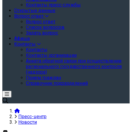
Контакты пресс-службы
Открытые данные
Вопрос ответ
Вопрос ответ
Список вопросов
Задать вопрос
Афиша
Контакты
Контакты
Контакты организации
Анкета обратной связи при осуществлении
регионального государственного контроля
(надзора)
Прием граждан
Справочник подразделений
Пресс-центр
Новости