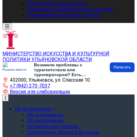
Ведомственный контроль
Комиссия по эффективности закупок
Нормирование в сфере закупок
МИНИСТЕРСТВО ИСКУССТВА И КУЛЬТУРНОЙ
ПОЛИТИКИ УЛЬЯНОВСКОЙ ОБЛАСТИ
Возникли проблемы с
Написать
турагентством или
Решаем вместе
туроператором? Есть
432000, Ульяновск, ул. Спасская 10
предложения по развитию
туризма и туристической
+7 (842) 273-7037
инфраструктуры? Напишите об
Версия для слабовидящих
этом
Об организации
Об организации
Об организации
Историческая справка
Полномочия, задачи и функции