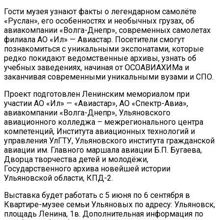
Гости музея узнают факты о легендарном самолёте
«Руслан», его особенностях и необычных грузах, об
авиакомпании «Волга-Днепр», современных самолетах
филиала АО «Ил» — Авиастар. Посетители смогут
познакомиться с уникальными экспонатами, которые
редко покидают ведомственные архивы, узнать об
учебных заведениях, начиная от ОСОАВИАХИМа и
заканчивая современными уникальными вузами и СПО.
Проект подготовлен Ленинским мемориалом при
участии АО «Ил» — «Авиастар», АО «Спектр-Авиа»,
авиакомпании «Волга-Днепр», Ульяновского
авиационного колледжа – межрегионального центра
компетенций, Института авиационных технологий и
управления УлГТУ, Ульяновского института гражданской
авиации им. Главного маршала авиации Б.П. Бугаева,
Дворца творчества детей и молодёжи,
Государственного архива новейшей истории
Ульяновской области, КПД-2.
Выставка будет работать с 5 июня по 6 сентября в
Квартире-музее семьи Ульяновых по адресу: Ульяновск,
площадь Ленина, 1в. Дополнительная информация по