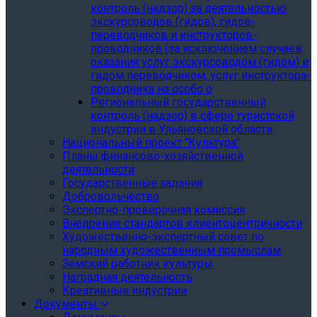
контроль (надзор) за деятельностью
экскурсоводов (гидов), гидов-
переводчиков и инструкторов-
проводников (за исключением случаев
оказания услуг экскурсоводом (гидом) и
гидом переводчиком, услуг инструктора-
проводника на особо о
Региональный государственный
контроль (надзор) в сфере туристской
индустрии в Ульяновской области
Национальный проект "Культура"
Планы финансово-хозяйственной
деятельности
Государственные задания
Добровольчество
Экспертно-проверочная комиссия
Внедрение стандартов клиентоцентричности
Художественно-экспертный совет по
народным художественным промыслам
Земский работник культуры
Наградная деятельность
Креативные индустрии
Документы