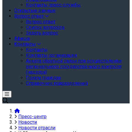
Контакты пресс-службы
Открытые данные
Вопрос ответ
Вопрос ответ
Список вопросов
Задать вопрос
Афиша
Контакты
Контакты
Контакты организации
Анкета обратной связи при осуществлении
регионального государственного контроля
(надзора)
Прием граждан
Справочник подразделений
Пресс-центр
Новости
Новости отрасли