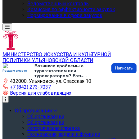
Ведомственный контроль
Комиссия по эффективности закупок
Нормирование в сфере закупок
МИНИСТЕРСТВО ИСКУССТВА И КУЛЬТУРНОЙ
ПОЛИТИКИ УЛЬЯНОВСКОЙ ОБЛАСТИ
Возникли проблемы с
Написать
турагентством или
Решаем вместе
туроператором? Есть
432000, Ульяновск, ул. Спасская 10
предложения по развитию
туризма и туристической
+7 (842) 273-7037
инфраструктуры? Напишите об
Версия для слабовидящих
этом
Об организации
Об организации
Об организации
Историческая справка
Полномочия, задачи и функции