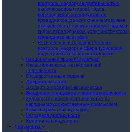
контроль (надзор) за деятельностью
экскурсоводов (гидов), гидов-
переводчиков и инструкторов-
проводников (за исключением случаев
оказания услуг экскурсоводом (гидом) и
гидом переводчиком, услуг инструктора-
проводника на особо о
Региональный государственный
контроль (надзор) в сфере туристской
индустрии в Ульяновской области
Национальный проект "Культура"
Планы финансово-хозяйственной
деятельности
Государственные задания
Добровольчество
Экспертно-проверочная комиссия
Внедрение стандартов клиентоцентричности
Художественно-экспертный совет по
народным художественным промыслам
Земский работник культуры
Наградная деятельность
Креативные индустрии
Документы