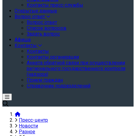
Контакты пресс-службы
Открытые данные
Вопрос ответ
Вопрос ответ
Список вопросов
Задать вопрос
Афиша
Контакты
Контакты
Контакты организации
Анкета обратной связи при осуществлении
регионального государственного контроля
(надзора)
Прием граждан
Справочник подразделений
Пресс-центр
Новости
Разное