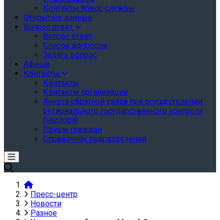
Контакты пресс-службы
Открытые данные
Вопрос ответ
Вопрос ответ
Список вопросов
Задать вопрос
Афиша
Контакты
Контакты
Контакты организации
Анкета обратной связи при осуществлении
регионального государственного контроля
(надзора)
Прием граждан
Справочник подразделений
Пресс-центр
Новости
Разное