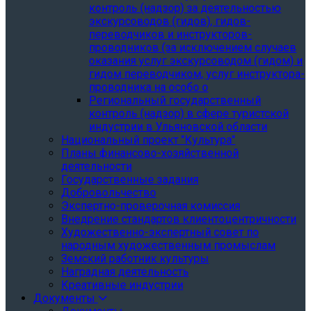
контроль (надзор) за деятельностью
экскурсоводов (гидов), гидов-
переводчиков и инструкторов-
проводников (за исключением случаев
оказания услуг экскурсоводом (гидом) и
гидом переводчиком, услуг инструктора-
проводника на особо о
Региональный государственный
контроль (надзор) в сфере туристской
индустрии в Ульяновской области
Национальный проект "Культура"
Планы финансово-хозяйственной
деятельности
Государственные задания
Добровольчество
Экспертно-проверочная комиссия
Внедрение стандартов клиентоцентричности
Художественно-экспертный совет по
народным художественным промыслам
Земский работник культуры
Наградная деятельность
Креативные индустрии
Документы