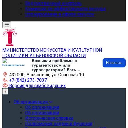
Ведомственный контроль
Комиссия по эффективности закупок
Нормирование в сфере закупок
МИНИСТЕРСТВО ИСКУССТВА И КУЛЬТУРНОЙ
ПОЛИТИКИ УЛЬЯНОВСКОЙ ОБЛАСТИ
Возникли проблемы с
Написать
турагентством или
Решаем вместе
туроператором? Есть
432000, Ульяновск, ул. Спасская 10
предложения по развитию
туризма и туристической
+7 (842) 273-7037
инфраструктуры? Напишите об
Версия для слабовидящих
этом
Об организации
Об организации
Об организации
Историческая справка
Полномочия, задачи и функции