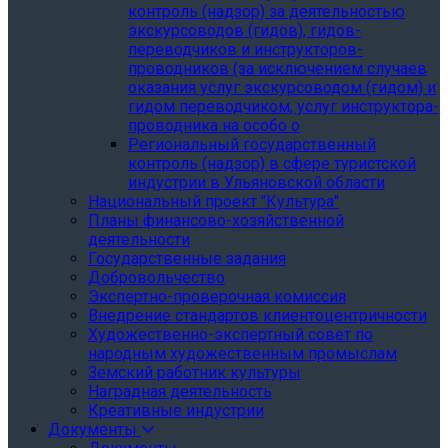
контроль (надзор) за деятельностью
экскурсоводов (гидов), гидов-
переводчиков и инструкторов-
проводников (за исключением случаев
оказания услуг экскурсоводом (гидом) и
гидом переводчиком, услуг инструктора-
проводника на особо о
Региональный государственный
контроль (надзор) в сфере туристской
индустрии в Ульяновской области
Национальный проект "Культура"
Планы финансово-хозяйственной
деятельности
Государственные задания
Добровольчество
Экспертно-проверочная комиссия
Внедрение стандартов клиентоцентричности
Художественно-экспертный совет по
народным художественным промыслам
Земский работник культуры
Наградная деятельность
Креативные индустрии
Документы