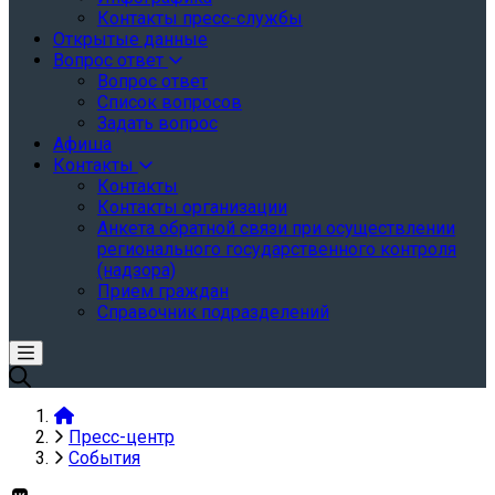
Контакты пресс-службы
Открытые данные
Вопрос ответ
Вопрос ответ
Список вопросов
Задать вопрос
Афиша
Контакты
Контакты
Контакты организации
Анкета обратной связи при осуществлении
регионального государственного контроля
(надзора)
Прием граждан
Справочник подразделений
Пресс-центр
События