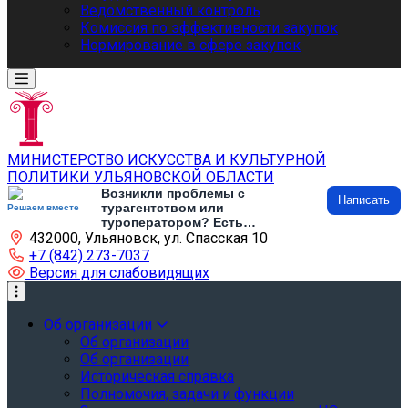
Ведомственный контроль
Комиссия по эффективности закупок
Нормирование в сфере закупок
МИНИСТЕРСТВО ИСКУССТВА И КУЛЬТУРНОЙ
ПОЛИТИКИ УЛЬЯНОВСКОЙ ОБЛАСТИ
Возникли проблемы с
Написать
турагентством или
Решаем вместе
туроператором? Есть
432000, Ульяновск, ул. Спасская 10
предложения по развитию
туризма и туристической
+7 (842) 273-7037
инфраструктуры? Напишите об
Версия для слабовидящих
этом
Об организации
Об организации
Об организации
Историческая справка
Полномочия, задачи и функции