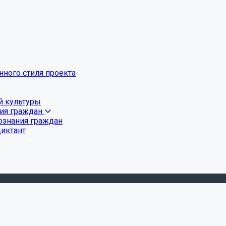
ного стиля проекта
й культуры
ния граждан
ознания граждан
диктант