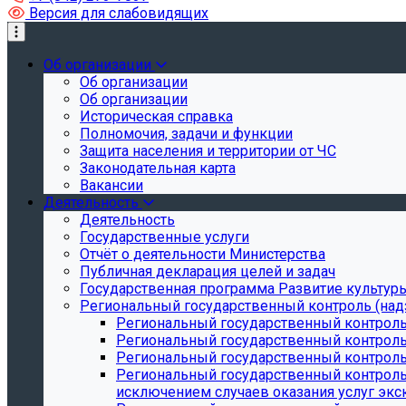
Версия для слабовидящих
Об организации
Об организации
Об организации
Историческая справка
Полномочия, задачи и функции
Защита населения и территории от ЧС
Законодательная карта
Вакансии
Деятельность
Деятельность
Государственные услуги
Отчёт о деятельности Министерства
Публичная декларация целей и задач
Государственная программа Развитие культуры
Региональный государственный контроль (над
Региональный государственный контроль
Региональный государственный контроль
Региональный государственный контроль 
Региональный государственный контроль 
исключением случаев оказания услуг экск