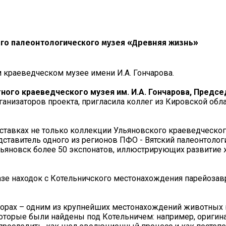
ого палеонтологического музея «Древняя жизнь»
 краеведческом музее имени И.А. Гончарова.
ного краеведческого музея им. И.А. Гончарова, Предс
ганизаторов проекта, пригласила коллег из Кировской обл
ыставках не только коллекции Ульяновского краеведческо
дставитель одного из регионов ПФО - Вятский палеонтологи
льяновск более 50 экспонатов, иллюстрирующих развитие ж
базе находок с Котельничского местонахождения парейоза
орах – одним из крупнейших местонахождений животных ю
 которые были найдены под Котельничем: например, ориги