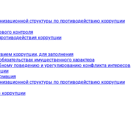
низационной структуры по противодействию коррупции
ового контроля
противодействия коррупции
вием коррупции, для заполнения
 обязательствах имущественного характера
бному поведению и урегулированию конфликта интересов
пции
ормация
низационной структуры по противодействию коррупции
е коррупции