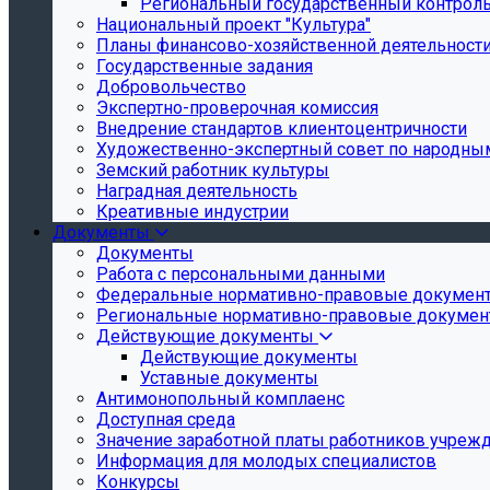
Региональный государственный контроль 
Национальный проект "Культура"
Планы финансово-хозяйственной деятельност
Государственные задания
Добровольчество
Экспертно-проверочная комиссия
Внедрение стандартов клиентоцентричности
Художественно-экспертный совет по народн
Земский работник культуры
Наградная деятельность
Креативные индустрии
Документы
Документы
Работа с персональными данными
Федеральные нормативно-правовые докумен
Региональные нормативно-правовые докуме
Действующие документы
Действующие документы
Уставные документы
Антимонопольный комплаенс
Доступная среда
Значение заработной платы работников учреж
Информация для молодых специалистов
Конкурсы