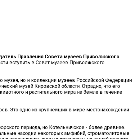
едатель Правления Совета музеев Приволжского
асти вступить в Совет музеев Приволжского
го музея, но и коллекции музеев Российской Федерации
ческий музей Кировской области. Отрадно, что его
ивотного и растительного мира на Земле в течение
вров. Это одно из крупнейших в мире местонахождений
рского периода, но Котельничское - более древнее.
нальные находки некоторых амфибий, строматолитовые