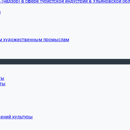
(надзор) в сфере туристской индустрии в Ульяновской обл
и
ым художественным промыслам
ты
нты
дений культуры