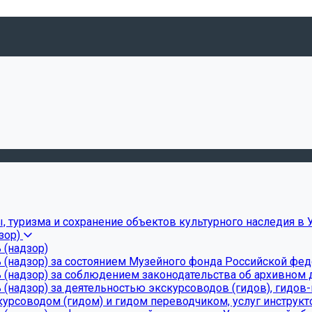
, туризма и сохранение объектов культурного наследия в 
зор)
 (надзор)
 (надзор) за состоянием Музейного фонда Российской фе
(надзор) за соблюдением законодательства об архивном д
(надзор) за деятельностью экскурсоводов (гидов), гидов
урсоводом (гидом) и гидом переводчиком, услуг инструкт