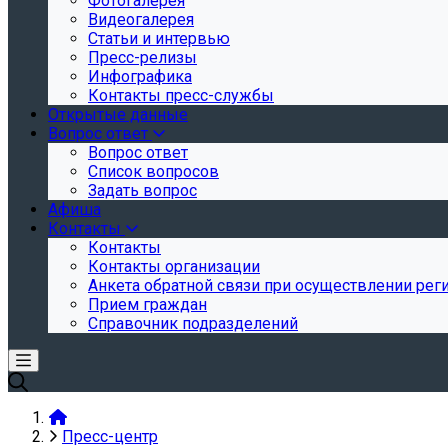
Фотогалерея
Видеогалерея
Статьи и интервью
Пресс-релизы
Инфографика
Контакты пресс-службы
Открытые данные
Вопрос ответ
Вопрос ответ
Список вопросов
Задать вопрос
Афиша
Контакты
Контакты
Контакты организации
Анкета обратной связи при осуществлении реги
Прием граждан
Справочник подразделений
Пресс-центр