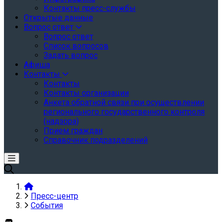
Контакты пресс-службы
Открытые данные
Вопрос ответ
Вопрос ответ
Список вопросов
Задать вопрос
Афиша
Контакты
Контакты
Контакты организации
Анкета обратной связи при осуществлении
регионального государственного контроля
(надзора)
Прием граждан
Справочник подразделений
Пресс-центр
События