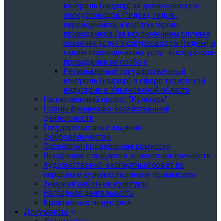
контроль (надзор) за деятельностью
экскурсоводов (гидов), гидов-
переводчиков и инструкторов-
проводников (за исключением случаев
оказания услуг экскурсоводом (гидом) и
гидом переводчиком, услуг инструктора-
проводника на особо о
Региональный государственный
контроль (надзор) в сфере туристской
индустрии в Ульяновской области
Национальный проект "Культура"
Планы финансово-хозяйственной
деятельности
Государственные задания
Добровольчество
Экспертно-проверочная комиссия
Внедрение стандартов клиентоцентричности
Художественно-экспертный совет по
народным художественным промыслам
Земский работник культуры
Наградная деятельность
Креативные индустрии
Документы