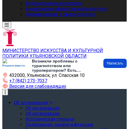
Ведомственный контроль
Комиссия по эффективности закупок
Нормирование в сфере закупок
МИНИСТЕРСТВО ИСКУССТВА И КУЛЬТУРНОЙ
ПОЛИТИКИ УЛЬЯНОВСКОЙ ОБЛАСТИ
Возникли проблемы с
Написать
турагентством или
Решаем вместе
туроператором? Есть
432000, Ульяновск, ул. Спасская 10
предложения по развитию
туризма и туристической
+7 (842) 273-7037
инфраструктуры? Напишите об
Версия для слабовидящих
этом
Об организации
Об организации
Об организации
Историческая справка
Полномочия, задачи и функции